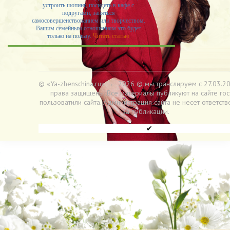
устроить шопинг, посидеть в кафе с
подругами, заняться
самосовершенствованием или творчеством.
Вашим семейным отношениям это будет
только на пользу.
Читать статью
© «Ya-zhenschina.ru»
→
2026
© мы транслируем с 27.03.20
права защищены. Все материалы публикуют на сайте гос
пользоватили сайта. Администрация сайта не несет ответств
за публикации.
✔