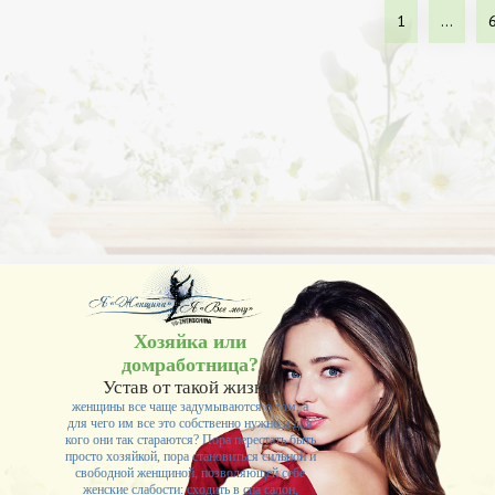
1
...
Хозяйка или
домработница?
Устав от такой жизни,
женщины все чаще задумываются о том, а
для чего им все это собственно нужно и для
кого они так стараются? Пора перестать быть
просто хозяйкой, пора становиться сильной и
свободной женщиной, позволяющей себе
женские слабости: сходить в спа салон,