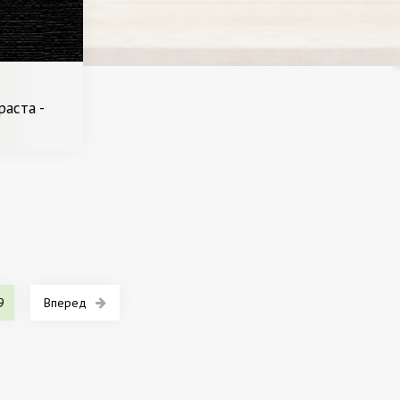
ео. / Битва
раста -
нщина -
9
Вперед