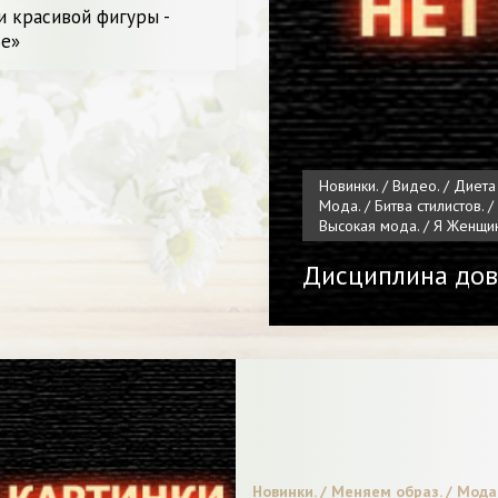
иета и питание. / Я Женщина
и красивой фигуры -
е»
Новинки. / Видео. / Диета
Мода. / Битва стилистов. /
Высокая мода. / Я Женщин
Дисциплина дов
Новинки. / Меняем образ. / Мода.