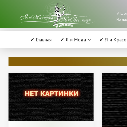
✔ Шоп
Но нас
✔ Главная
✔ Я и Мода
✔ Я и Красо