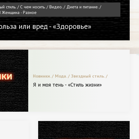
й стиль. / С чем носить. / Видео. / Диета и питание. /
Я Женщина - Разное
ольза или вред - «Здоровье»
Новинки. / Мода. / Звездный стиль. /
Пластическая хирургия / Видео. / Битва
Я и моя тень - «Стиль жизни»
стилистов. / Меняем образ. / Диета и
питание. / СТАТЬИ / Я и Мода. / Леди в
Тренде. / С чем носить. / Я и Красота.