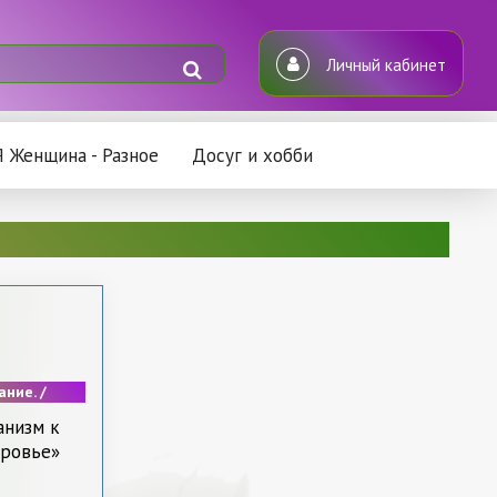
Личный кабинет
Я Женщина - Разное
Досуг и хобби
ание. /
ль. /
анизм к
 Мода. /
оровье»
щина -