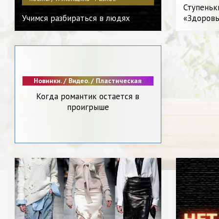
Видео. / Д
Ступеньк
- Разное
Учимся разбираться в людях
«Здоровь
Новинки. / Видео. / Пластическая
хирургия / Диета и питание. / Я
Когда романтик остается в
Женщина - Разное
проигрыше