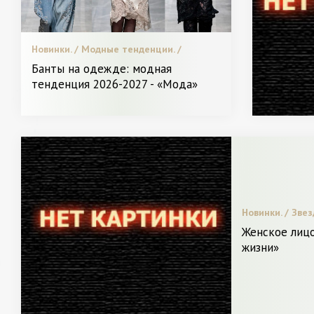
Новинки. / Модные тенденции. /
Пластическая хирургия / Видео. / Мода.
Банты на одежде: модная
/ Я Женщина - Разное
тенденция 2026-2027 - «Мода»
Новинки. / Зве
хирургия / Диет
Женское лицо
стилистов. / СТ
жизни»