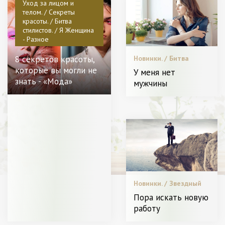
Уход за лицом и
телом. / Секреты
красоты. / Битва
стилистов. / Я Женщина
- Разное
8 секретов красоты,
Новинки. / Битва
стилистов. / Видео. /
которые вы могли не
У меня нет
Меняем образ. /
знать - «Мода»
мужчины
Звездный стиль. /
Пластическая
хирургия / Мода. /
Диета и питание. / С
чем носить. / Уход за
лицом и телом. /
Красота. / Я Женщина
- Разное
Новинки. / Звездный
стиль. / Битва
Пора искать новую
стилистов. / Диета и
работу
питание. / Видео. /
Красота. / Уход за