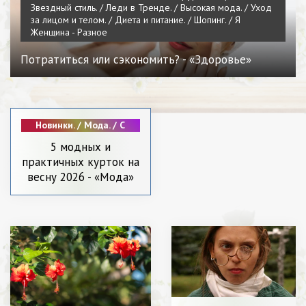
Звездный стиль. / Леди в Тренде. / Высокая мода. / Уход
за лицом и телом. / Диета и питание. / Шопинг. / Я
Женщина - Разное
Потратиться или сэкономить? - «Здоровье»
Новинки. / Мода. / С
чем носить. /
5 модных и
Звездный стиль. /
практичных курток на
Пластическая
хирургия / Красота. /
весну 2026 - «Мода»
Диета и питание. /
Уход за лицом и
телом. / Я Женщина
- Разное