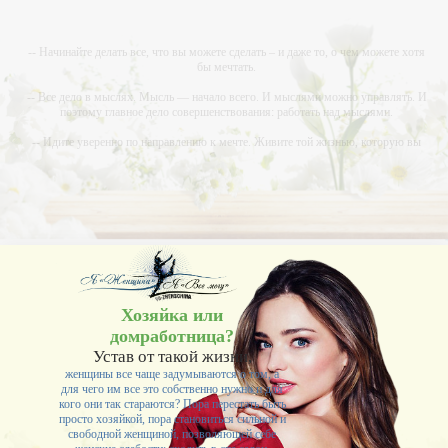
-- Начинайте делать все, что вы можете сделать – и даже то, о чем можете хотя
бы мечтать.
-- Все дело в мыслях. Мысль — начало всего. И мыслями можно управлять. И
поэтому главное дело совершенствования: работать над мыслями.
-- Идите уверенно по направлению к мечте. Живите той жизнью, которую вы
сами себе придумали.
-- Самое большое богатство — это ум. Самая большая нищета — глупость. Из
всех страхов самый пугающий — самолюбование.
-- Лучшее, что можно сделать с хорошим советом, это пропустить его мимо
ушей. Он никогда не бывает полезен никому, кроме того, кто его дал.
-- Люблю давать советы и очень не люблю, когда их дают мне.
Хозяйка или
домработница?
Устав от такой жизни,
женщины все чаще задумываются о том, а
для чего им все это собственно нужно и для
кого они так стараются? Пора перестать быть
просто хозяйкой, пора становиться сильной и
свободной женщиной, позволяющей себе