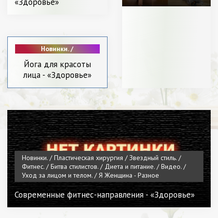
«Здоровье»
носить. / Пластическая
хирургия / Я Женщина -
Разное
Новинки. /
Пластическая
Йога для красоты
хирургия / Звездный
лица - «Здоровье»
стиль. / Видео. /
Битва стилистов. / С
чем носить. /
Красота. / СТАТЬИ /
Мода. / Уход за
лицом и телом. / Я
Женщина - Разное
Новинки. / Пластическая хирургия / Звездный стиль. /
Фитнес. / Битва стилистов. / Диета и питание. / Видео. /
Уход за лицом и телом. / Я Женщина - Разное
Современные фитнес-направления - «Здоровье»