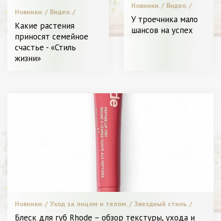
Новинки. / Видео. /
Новинки. / Видео. /
Пластическая
У троечника мало
Пластическая хирургия /
хирургия / Мода. /
Какие растения
шансов на успех
Уход за лицом и телом. /
Модные тенденции. /
приносят семейное
СТАТЬИ / Меняем образ. /
Уход за лицом и
счастье - «Стиль
Высокая мода. / Диета и
телом. / Я Женщина -
питание. / Я и Красота.
жизни»
Разное
Новинки. / Уход за лицом и телом. / Звездный стиль. /
Пластическая хирургия / Красота. / Видео. / Я Женщина -
Блеск для губ Rhode – обзор текстуры, ухода и