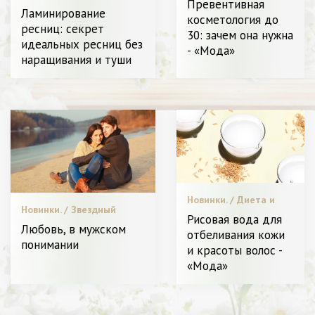
Превентивная
лицом и телом. /
Ламинирование
косметология до
Мода. / Пластическая
ресниц: секрет
30: зачем она нужна
хирургия / Видео. /
идеальных ресниц без
Битва стилистов. / Я
- «Мода»
наращивания и туши
Женщина - Разное
Новинки. / Диета и
Новинки. / Звездный
питание. / Уход за
Рисовая вода для
стиль. / Пластическая
лицом и телом. /
Любовь, в мужском
отбеливания кожи
хирургия / Мода. /
Звездный стиль. /
понимании
Меняем образ. / Видео. /
и красоты волос -
Пластическая
Уход за лицом и телом. /
хирургия / Красота. /
«Мода»
Битва стилистов. / С чем
Видео. / СТАТЬИ /
носить. / Красота. / Леди
Леди в Тренде. / Я
в Тренде. / Я Женщина -
Женщина - Разное
Разное