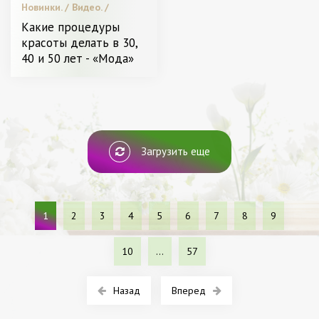
Новинки. / Видео. /
Красота. / Звездный
Какие процедуры
стиль. / Уход за лицом и
красоты делать в 30,
телом. / Диета и питание.
40 и 50 лет - «Мода»
/ Пластическая хирургия
/ Я Женщина - Разное
Загрузить еще
1
2
3
4
5
6
7
8
9
10
...
57
Назад
Вперед