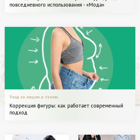
Разное
повседневного использования - «Мода»
Уход за лицом и телом.
Коррекция фигуры: как работает современный
подход