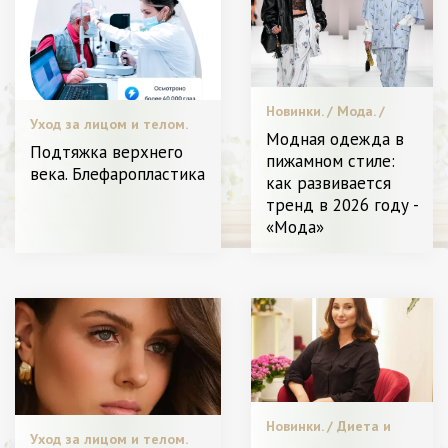
Новинки. / Мода. /
Уход за лицом и телом.
Звездный стиль. /
Модная одежда в
Уход за лицом и
Подтяжка верхнего
пижамном стиле:
телом. / Я Женщина -
века. Блефаропластика
как развивается
Разное
тренд в 2026 году -
«Мода»
Новинки. / Диета и
Уход за лицом и телом.
питание. / Уход за