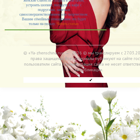
женские слабости: сходить в спа салон,
устроить шопинг, посидеть в кафе с
подругами, заняться
самосовершенствованием или творчеством.
Вашим семейным отношениям это будет
только на пользу.
Читать статью
© «Ya-zhenschina.ru»
→
2026
© мы транслируем с 27.03.20
права защищены. Все материалы публикуют на сайте гос
пользоватили сайта. Администрация сайта не несет ответств
за публикации.
✔