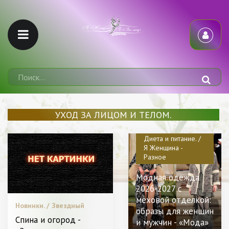
Новинки. / Видео. /
Мода. / Модные
УХОД ЗА ЛИЦОМ И ТЕЛОМ.
тенденции. / Уход
за лицом и телом. /
Диета и питание. /
Я Женщина -
Разное
Модная одежда
2026-2027 с
меховой отделкой:
Новинки. / Звездный
образы для женщин
стиль. / Видео. / Уход за
Спина и огород -
и мужчин - «Мода»
лицом и телом. / С чем