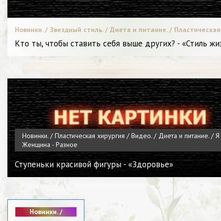
Новинки. / Звездный стиль. / Диета и питание. / Пластическая
хирургия / Видео. / Битва стилистов. / Мода. / Меняем образ. 
Кто ты, чтобы ставить себя выше других? - «Стиль жи
Бьюти-битва. / Я и Красота.
Новинки. / Пластическая хирургия / Видео. / Диета и питание. / Я
Женщина - Разное
Ступеньки красивой фигуры - «Здоровье»
Новинки. /
Видео. /