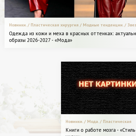
Новинки. / Пластическая хирургия / Модные тенденции. / Зве
стиль. / Видео. / Диета и питание. / Я Женщина - Разное
Одежда из кожи и меха в красных оттенках: актуаль
образы 2026-2027 - «Мода»
Новинки. /
Мода. /
Звездный
Новинки. / Мода. / Пластическая
стиль. /
хирургия / Видео. / Звездный стиль
Книги о работе мозга - «Стиль
Пластическая
Леди в Тренде. / Битва стилистов. 