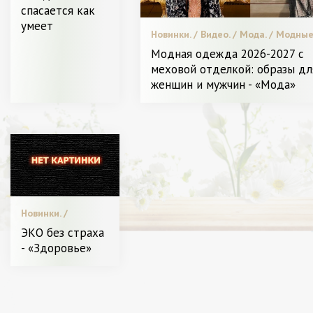
Звездный стиль. /
спасается как
Пластическая
умеет
хирургия / Битва
Новинки. / Видео. / Мода. / Модны
стилистов. /
тенденции. / Уход за лицом и тело
Красота. / Я
Модная одежда 2026-2027 с
Диета и питание. / Я Женщина - Р
Женщина - Разное
меховой отделкой: образы дл
женщин и мужчин - «Мода»
Новинки. /
Пластическая
ЭКО без страха
хирургия / Диета
- «Здоровье»
и питание. /
Звездный стиль. /
СТАТЬИ / Видео. /
С чем носить. /
Высокая мода. / Я