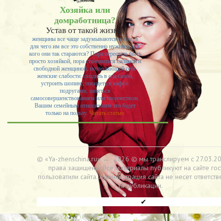
Хозяйка или
домработница?
Устав от такой жизни,
женщины все чаще задумываются о том, а
для чего им все это собственно нужно и для
кого они так стараются? Пора перестать быть
просто хозяйкой, пора становиться сильной и
свободной женщиной, позволяющей себе
женские слабости: сходить в спа салон,
устроить шопинг, посидеть в кафе с
подругами, заняться
самосовершенствованием или творчеством.
Вашим семейным отношениям это будет
только на пользу.
Читать статью
© «Ya-zhenschina.ru»
→
2026
© мы транслируем с 27.03.20
права защищены. Все материалы публикуют на сайте гос
пользоватили сайта. Администрация сайта не несет ответств
за публикации.
✔