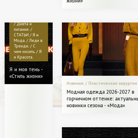
жизни»
хирургия /
Диета и питание. / Я и Красота.
Видео. / Битва
стилистов. /
Меняем образ.
/ Диета и
питание. /
СТАТЬИ / Я и
Мода. / Леди в
Тренде. / С
чем носить. / Я
и Красота.
Я и моя тень -
«Стиль жизни»
Новинки. / Пластическая хирургия 
Диета и питание. / Модные тенден
Модная одежда 2026-2027 в
Мода. / Я Женщина - Разное
горчичном оттенке: актуальн
новинки сезона - «Мода»