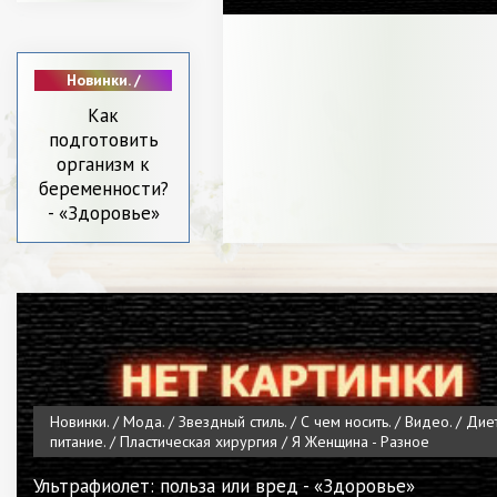
Красота. / Видео. /
Диета и питание. /
Битва стилистов. /
Я Женщина -
Новинки. /
Разное
Диета и
Как
питание. /
подготовить
СТАТЬИ /
Звездный
организм к
стиль. /
беременности?
Пластическая
- «Здоровье»
хирургия /
Мода. / Леди
в Тренде. / Я
Женщина -
Разное
Новинки. / Мода. / Звездный стиль. / С чем носить. / Видео. / Дие
питание. / Пластическая хирургия / Я Женщина - Разное
Ультрафиолет: польза или вред - «Здоровье»