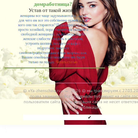
домработница?
Устав от такой жизни,
женщины все чаще задумываются о том, а
для чего им все это собственно нужно и для
кого они так стараются? Пора перестать быть
просто хозяйкой, пора становиться сильной и
свободной женщиной, позволяющей себе
женские слабости: сходить в спа салон,
устроить шопинг, посидеть в кафе с
подругами, заняться
самосовершенствованием или творчеством.
Вашим семейным отношениям это будет
только на пользу.
Читать статью
© «Ya-zhenschina.ru»
→
2026
© мы транслируем с 27.03.20
права защищены. Все материалы публикуют на сайте гос
пользоватили сайта. Администрация сайта не несет ответств
за публикации.
✔