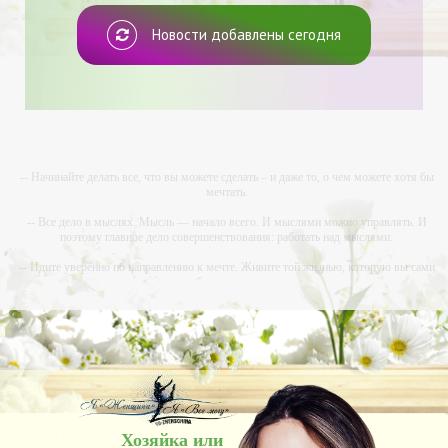
Новости добавлены сегодня
-- Начинайте делать все, что вы можете сделать – и даже то, о чем можете хотя бы
мечтать.
-- Все дело в мыслях. Мысль — начало всего. И мыслями можно управлять. И
поэтому главное дело совершенствования: работать над мыслями.
-- Идите уверенно по направлению к мечте. Живите той жизнью, которую вы сами
себе придумали.
-- Самое большое богатство — это ум. Самая большая нищета — глупость. Из всех
страхов самый пугающий — самолюбование.
-- Лучшее, что можно сделать с хорошим советом, это пропустить его мимо ушей. Он
никогда не бывает полезен никому, кроме того, кто его дал.
-- Люблю давать советы и очень не люблю, когда их дают мне.
Хозяйка или