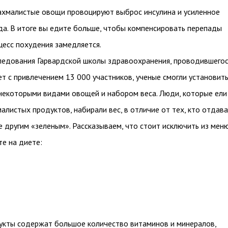
ахмалистые овощи провоцируют выброс инсулина и усиленное
да. В итоге вы едите больше, чтобы компенсировать перепады
оцесс похудения замедляется.
ледования Гарвардской школы здравоохранения, проводившегос
ет с привлечением 13 000 участников, ученые смогли установит
некоторыми видами овощей и набором веса. Люди, которые ели
алистых продуктов, набирали вес, в отличие от тех, кто отдав
 другим «зеленым». Рассказываем, что стоит исключить из меню
те на диете:
укты содержат большое количество витаминов и минералов,