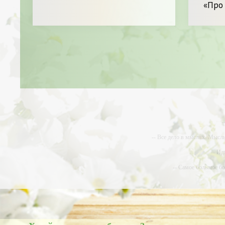
«Про
-
-- Все дело в мыслях. Мысл
-- Ид
-- Самое большое б
-- Лучшее, что можно сделат