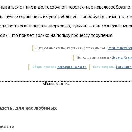
зываться от них в долгосрочной перспективе нецелесообразно.
ты лучше ограничить их употребление. Попробуйте заменить эт
ли, болгарским перцем, морковью, цуккини — они содержат мно
воды, что пойдет только на пользу процессу похудения.
Цитирование статьи, картинки - фото скриншот -
Rambler News Ser
Иллюстрация к статье -
Яндекс. Карт
Общие правила
поведения на сайте.
Есть вопросы.
Напишите 
идеть, для нас любимых
овости