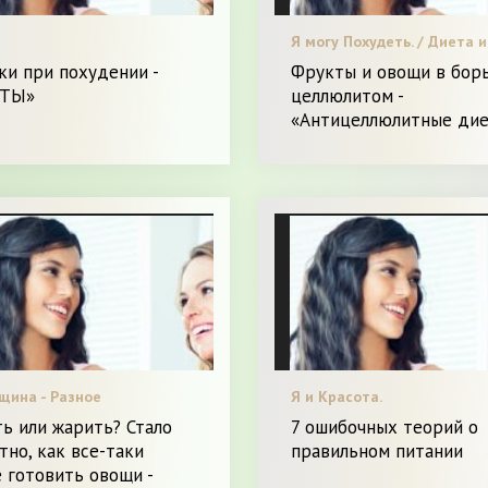
Я могу Похудеть. / Диета и
питание.
и при похудении -
Фрукты и овощи в борь
ТЫ»
целлюлитом -
«Антицеллюлитные ди
щина - Разное
Я и Красота.
ь или жарить? Стало
7 ошибочных теорий о
тно, как все-таки
правильном питании
 готовить овощи -