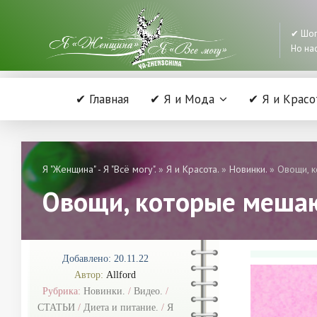
✔ Шоп
Но нас
✔ Главная
✔ Я и Мода
✔ Я и Красо
Я "Женщина" - Я "Всё могу".
»
Я и Красота.
»
Новинки.
» Овощи, к
Овощи, которые мешаю
Добавлено: 20.11.22
Автор:
Allford
Рубрика:
Новинки.
/
Видео.
/
СТАТЬИ
/
Диета и питание.
/
Я