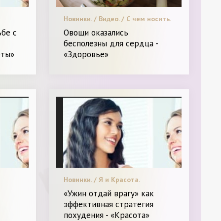
Новинки. / Видео. / С чем носить.
/ Леди в Тренде. / Звездный
бе с
Овощи оказались
стиль. / СТАТЬИ / Пластическая
бесполезны для сердца -
хирургия / Я Женщина - Разное
еты»
«Здоровье»
Новинки. / Я и Красота.
«Ужин отдай врагу» как
эффективная стратегия
похудения - «Красота»