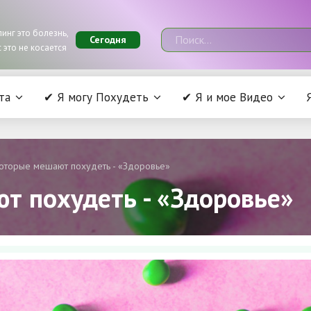
инг это болезнь,
Сегодня
 это не косается
та
✔ Я могу Похудеть
✔ Я и мое Видео
оторые мешают похудеть - «Здоровье»
т похудеть - «Здоровье»