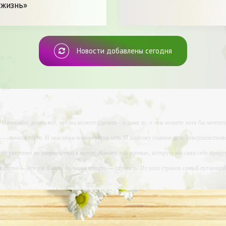
 жизнь»
Новости добавлены сегодня
- Начинайте делать все, что вы можете сделать – и даже то, о чем можете хотя бы мечтать
ь — начало всего. И мыслями можно управлять. И поэтому главное дело совершенствова
ите уверенно по направлению к мечте. Живите той жизнью, которую вы сами себе приду
огатство — это ум. Самая большая нищета — глупость. Из всех страхов самый пугающ
ь с хорошим советом, это пропустить его мимо ушей. Он никогда не бывает полезен ником
-- Люблю давать советы и очень не люблю, когда их дают мне.