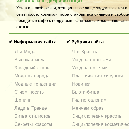
Хозяйка или домработница?
Устав от такой жизни, женщины все чаще задумываются о т
быть просто хозяйкой, пора становиться сильной и свобод
посидеть в кафе с подругами, заняться самосовершенств
статью
✔ Информация сайта
✔ Рубрики сайта
Я и Мода
Я и Красота
Высокая мода
Уход за волосами
Звездный стиль
Уход за ногтями
Мода из народа
Пластическая хирургия
Модные тенденции
Новинки
С чем носить
Бьюти-битва
Шопинг
Гид по салонам
Леди в Тренде
Меняем образ
Битва стилистов
Энциклопедия красоты
Секреты красоты
Энциклопедия косметичес