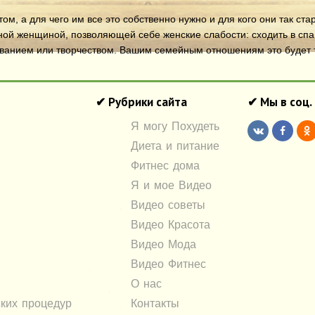
ом, а для чего им все это собственно нужно и для кого они так ст
ной женщиной, позволяющей себе женские слабости: сходить в спа 
ованием или творчеством. Вашим семейным отношениям это будет т
✔ Рубрики сайта
✔ Мы в соц.
Я могу Похудеть
Диета и питание
Фитнес дома
Я и мое Видео
Видео советы
Видео Красота
Видео Мода
Видео Фитнес
О нас
ких процедур
Контакты