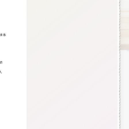
я в
ь
ал
,