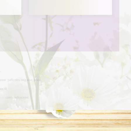
.
ния: работать над мыслями.
мали.
ий — самолюбование.
у, кроме того, кто его дал.