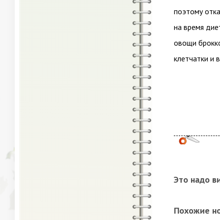
поэтому отка
на время дие
овощи брокко
клетчатки и 
Это надо в
Похожие н