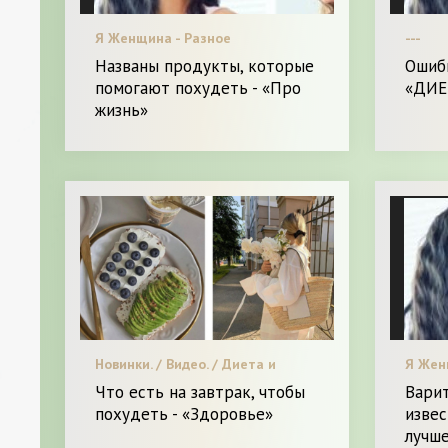
Я Женщина - Разное
---
Названы продукты, которые
Ошибк
помогают похудеть - «Про
«ДИЕ
жизнь»
Новинки. / Видео. / Диета и
Я Жен
питание. / Мода. / Я Женщина -
Что есть на завтрак, чтобы
Варит
Разное
похудеть - «Здоровье»
извес
лучше