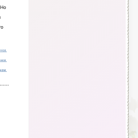
 Но
и
го
vice.
инки.
нам.