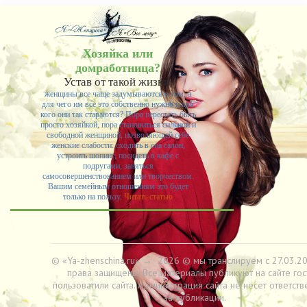
Хозяйка или
домработница?
Устав от такой жизни,
женщины все чаще задумываются о том, а
для чего им все это собственно нужно и для
кого они так стараются? Пора перестать быть
просто хозяйкой, пора становиться сильной и
свободной женщиной, позволяющей себе
женские слабости: сходить в спа салон,
устроить шопинг, посидеть в кафе с
подругами, заняться
самосовершенствованием или творчеством.
Вашим семейным отношениям это будет
только на пользу.
Читать статью
© «Ya-zhenschina.ru»
→
2026
© мы транслируем с 27.03.20
права защищены. Все материалы публикуют на сайте гос
пользоватили сайта. Администрация сайта не несет ответств
за публикации.