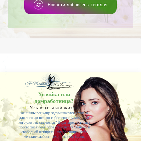
Новости добавлены сегодня
Хозяйка или
домработница?
Устав от такой жизни,
женщины все чаще задумываются о том, а
для чего им все это собственно нужно и для
кого они так стараются? Пора перестать быть
просто хозяйкой, пора становиться сильной и
свободной женщиной, позволяющей себе
женские слабости: сходить в спа салон,