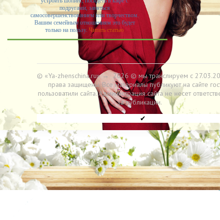
устроить шопинг, посидеть в кафе с
подругами, заняться
самосовершенствованием или творчеством.
Вашим семейным отношениям это будет
только на пользу.
Читать статью
© «Ya-zhenschina.ru»
→
2026
© мы транслируем с 27.03.20
права защищены. Все материалы публикуют на сайте гос
пользоватили сайта. Администрация сайта не несет ответств
за публикации.
✔