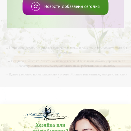
Новости добавлены сегодня
-- Начинайте делать все, что вы можете сделать – и даже то, о чем можете хотя бы
мечтать.
-- Все дело в мыслях. Мысль — начало всего. И мыслями можно управлять. И
поэтому главное дело совершенствования: работать над мыслями.
-- Идите уверенно по направлению к мечте. Живите той жизнью, которую вы сами
себе придумали.
-- Самое большое богатство — это ум. Самая большая нищета — глупость. Из всех
страхов самый пугающий — самолюбование.
-- Лучшее, что можно сделать с хорошим советом, это пропустить его мимо ушей. Он
никогда не бывает полезен никому, кроме того, кто его дал.
-- Люблю давать советы и очень не люблю, когда их дают мне.
Хозяйка или