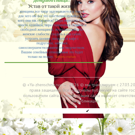
домработница?
Устав от такой жизни,
женщины все чаще задумываются о том, а
для чего им все это собственно нужно и для
кого они так стараются? Пора перестать быть
просто хозяйкой, пора становиться сильной и
свободной женщиной, позволяющей себе
женские слабости: сходить в спа салон,
устроить шопинг, посидеть в кафе с
подругами, заняться
самосовершенствованием или творчеством.
Вашим семейным отношениям это будет
только на пользу.
Читать статью
© «Ya-zhenschina.ru»
→
2026
© мы транслируем с 27.03.20
права защищены. Все материалы публикуют на сайте гос
пользоватили сайта. Администрация сайта не несет ответств
за публикации.
✔