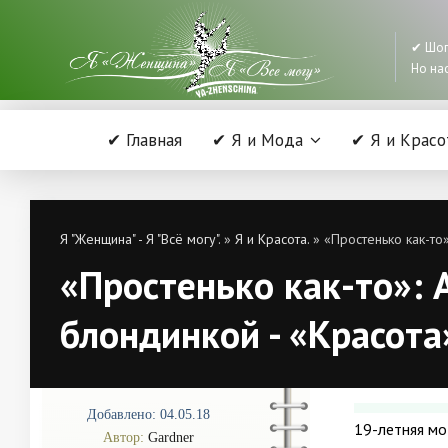
✔ Шоп
Но нас
✔ Главная
✔ Я и Мода
✔ Я и Красо
Я "Женщина" - Я "Всё могу".
»
Я и Красота.
» «Простенько как-то
«Простенько как-то»: 
блондинкой - «Красота
Добавлено: 04.05.18
19-летняя мо
Автор:
Gardner