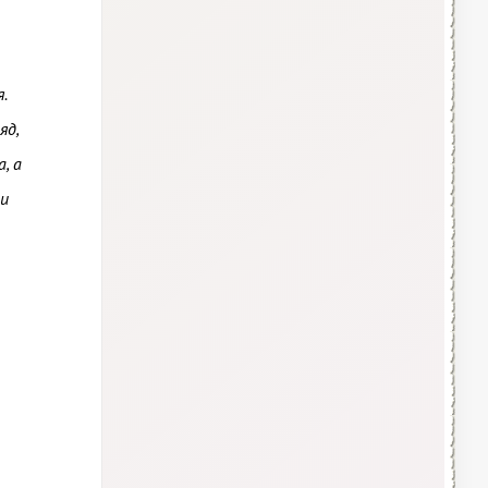
.
яд,
, а
 и