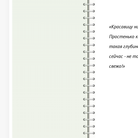
«Красавицу н
Простенько к
такая глубина
сейчас - не 
свежо!»