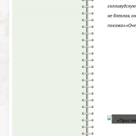
голливудскую 
не блеклая, 
похожа».«Очен