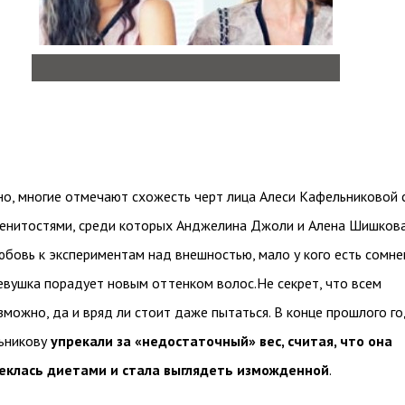
о, многие отмечают схожесть черт лица Алеси Кафельниковой 
енитостями, среди которых Анджелина Джоли и Алена Шишкова
любовь к экспериментам над внешностью, мало у кого есть сомне
евушка порадует новым оттенком волос.Не секрет, что всем
зможно, да и вряд ли стоит даже пытаться. В конце прошлого г
ьникову
упрекали за «недостаточный» вес, считая, что она
еклась диетами и стала выглядеть изможденной
.