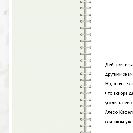
Действительн
другими знам
Но, зная ее 
что вскоре д
угодить нево
Алесю Кафел
слишком увл