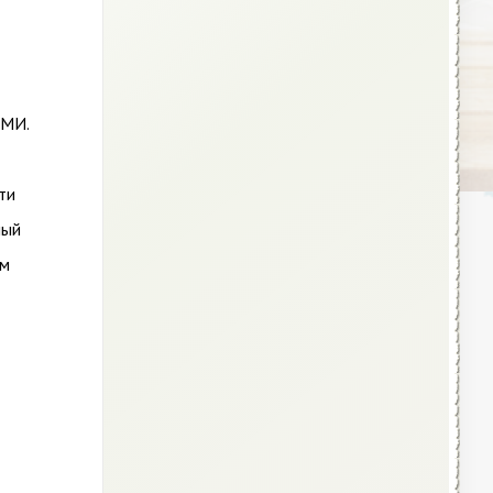
СМИ.
ти
ный
ым