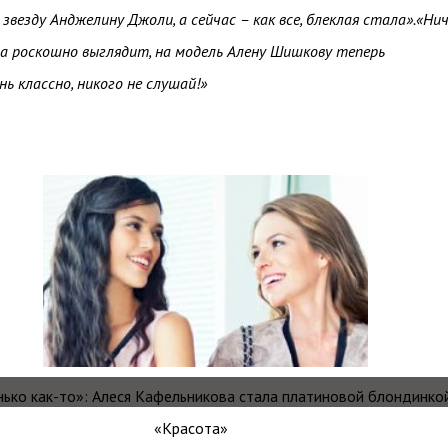
звезду Анджелину Джоли, а сейчас – как все, блеклая стала».«Ни
она роскошно выглядит, на модель Алену Шишкову теперь
ь классно, никого не слушай!»