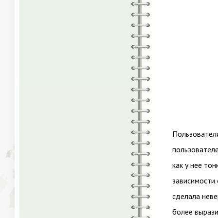
Пользователи
пользователе
как у нее то
зависимости 
сделала неве
более вырази