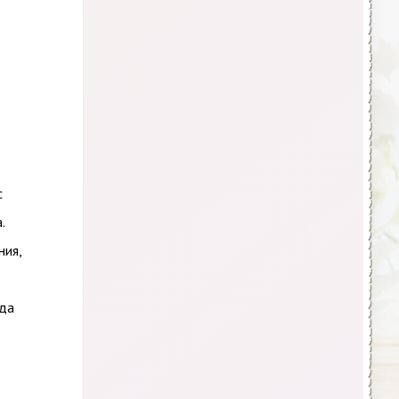
с
.
ния,
ода