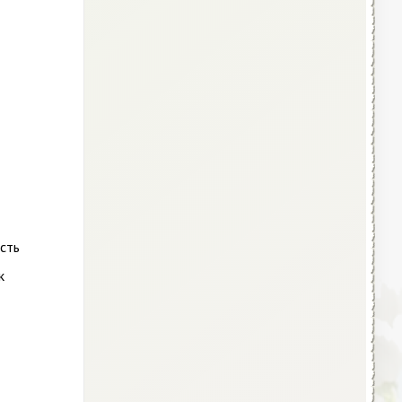
сть
к