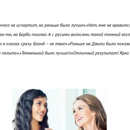
ичего не испортит, но раньше было лучше».«Нет, мне не нравится
ак-то, на Барби похожа. А с русыми волосами такой томный взгл
 в глазах сразу. Блонд – не твое».«Раньше на Джоли была похожа
то пальто».«Темненькой было лучше!»«Отличный результат! Ярко