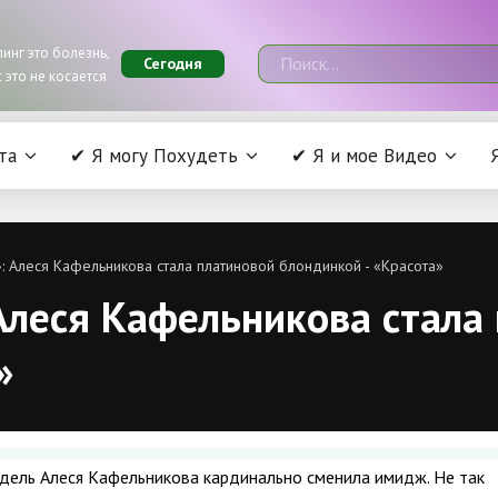
инг это болезнь,
Сегодня
 это не косается
та
✔ Я могу Похудеть
✔ Я и мое Видео
»: Алеся Кафельникова стала платиновой блондинкой - «Красота»
Алеся Кафельникова стала
»
дель Алеся Кафельникова кардинально сменила имидж. Не так