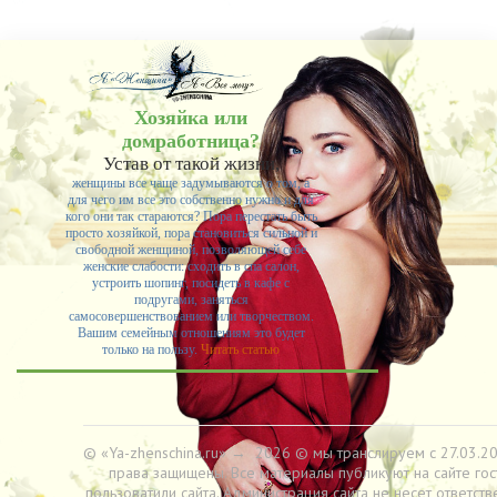
Хозяйка или
домработница?
Устав от такой жизни,
женщины все чаще задумываются о том, а
для чего им все это собственно нужно и для
кого они так стараются? Пора перестать быть
просто хозяйкой, пора становиться сильной и
свободной женщиной, позволяющей себе
женские слабости: сходить в спа салон,
устроить шопинг, посидеть в кафе с
подругами, заняться
самосовершенствованием или творчеством.
Вашим семейным отношениям это будет
только на пользу.
Читать статью
© «Ya-zhenschina.ru»
→
2026
© мы транслируем с 27.03.20
права защищены. Все материалы публикуют на сайте гос
пользоватили сайта. Администрация сайта не несет ответств