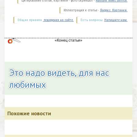
Цитирование статьи, картинки - фото скриншот -
Rambler News Service.
Иллюстрация к статье -
Яндекс. Картинки.
Общие правила
поведения на сайте.
Есть вопросы.
Напишите нам.
Это надо видеть, для нас
любимых
Похожие новости