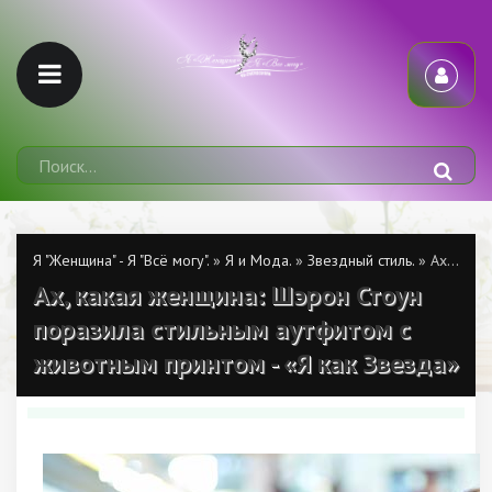
Я "Женщина" - Я "Всё могу".
»
Я и Мода.
»
Звездный стиль.
» Ах, какая женщина: Шэрон Стоун поразила стильным аутфитом с животным принтом - «Я как Звезда»
Ах, какая женщина: Шэрон Стоун
поразила стильным аутфитом с
животным принтом - «Я как Звезда»