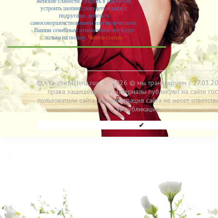
женские слабости: сходить в спа салон,
устроить шопинг, посидеть в кафе с
подругами, заняться
самосовершенствованием или творчеством.
Вашим семейным отношениям это будет
только на пользу.
Читать статью
© «Ya-zhenschina.ru»
→
2026
© мы транслируем с 27.03.20
права защищены. Все материалы публикуют на сайте гос
пользоватили сайта. Администрация сайта не несет ответств
за публикации.
✔