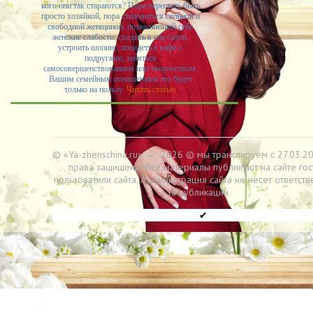
кого они так стараются? Пора перестать быть
просто хозяйкой, пора становиться сильной и
свободной женщиной, позволяющей себе
женские слабости: сходить в спа салон,
устроить шопинг, посидеть в кафе с
подругами, заняться
самосовершенствованием или творчеством.
Вашим семейным отношениям это будет
только на пользу.
Читать статью
© «Ya-zhenschina.ru»
→
2026
© мы транслируем с 27.03.20
права защищены. Все материалы публикуют на сайте гос
пользоватили сайта. Администрация сайта не несет ответств
за публикации.
✔