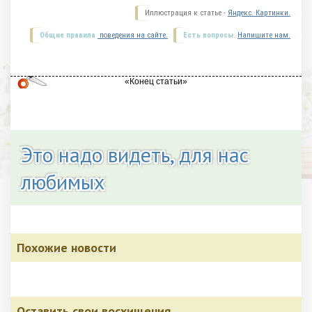
Иллюстрация к статье -
Яндекс. Картинки.
Общие правила
поведения на сайте.
Есть вопросы.
Напишите нам.
Это надо видеть, для нас
любимых
Похожие новости
Оставить свои восхищения