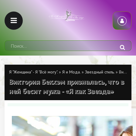
Я "Женщина" - Я "Всё могу".
»
Я и Мода.
»
Звездный стиль.
» Виктория Бекхэм призналась, что в ней бесит мужа - «Я как Звезда»
Виктория Бекхэм призналась, что в
ней бесит мужа - «Я как Звезда»