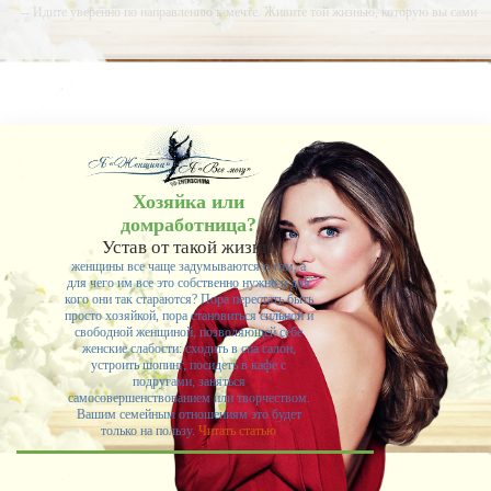
-- Идите уверенно по направлению к мечте. Живите той жизнью, которую вы сами
себе придумали.
-- Самое большое богатство — это ум. Самая большая нищета — глупость. Из всех
страхов самый пугающий — самолюбование.
-- Лучшее, что можно сделать с хорошим советом, это пропустить его мимо ушей. Он
никогда не бывает полезен никому, кроме того, кто его дал.
-- Люблю давать советы и очень не люблю, когда их дают мне.
Хозяйка или
домработница?
Устав от такой жизни,
женщины все чаще задумываются о том, а
для чего им все это собственно нужно и для
кого они так стараются? Пора перестать быть
просто хозяйкой, пора становиться сильной и
свободной женщиной, позволяющей себе
женские слабости: сходить в спа салон,
устроить шопинг, посидеть в кафе с
подругами, заняться
самосовершенствованием или творчеством.
Вашим семейным отношениям это будет
только на пользу.
Читать статью