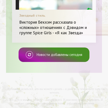
Звездный стиль.
Виктория Бекхэм рассказала о
«сложных» отношениях с Дэвидом и
группе Spice Girls - «Я как Звезда»
Новости добавлены сегодня
-- Начинайте делать все, что вы можете сделать – и даже то, о чем можете хотя бы
мечтать.
-- Все дело в мыслях. Мысль — начало всего. И мыслями можно управлять. И
поэтому главное дело совершенствования: работать над мыслями.