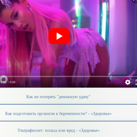
0:00
/ 0:00
Как не потерять "денежную удачу"
Как подготовить организм к беременности? - «Здоровье»
Ультрафиолет: польза или вред - «Здоровье»