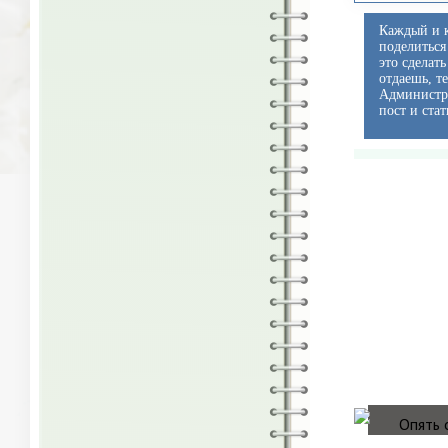
Каждый и к
поделиться
это сделат
отдаешь, т
Администра
пост и стат