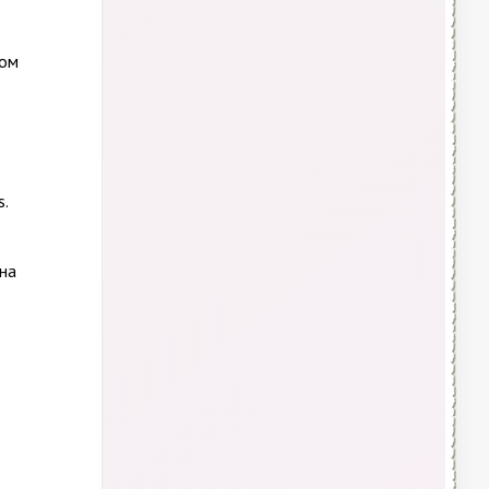
ном
s.
 на