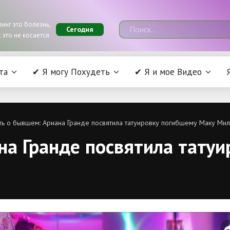
инг это болезнь,
Сегодня
 это не косается
та
✔ Я могу Похудеть
✔ Я и мое Видео
ь о бывшем: Ариана Гранде посвятила татуировку погибшему Маку Мил
на Гранде посвятила тату