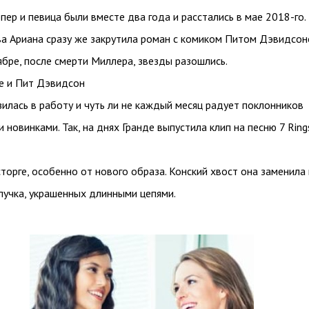
пер и певица были вместе два года и расстались в мае 2018-го.
а Ариана сразу же закрутила роман с комиком Питом Дэвидсо
тябре, после смерти Миллера, звезды разошлись.
е и Пит Дэвидсон
зилась в работу и чуть ли не каждый месяц радует поклонников
 новинками. Так, на днях Гранде выпустила клип на песню 7 Ring
торге, особенно от нового образа. Конский хвост она заменила
пучка, украшенных длинными цепями.