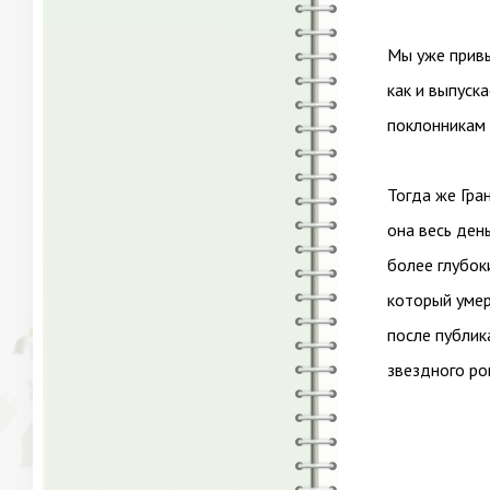
Мы уже привы
как и выпуск
поклонникам 
Тогда же Гран
она весь ден
более глубок
который умер
после публик
звездного ро