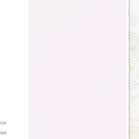
vice.
инки.