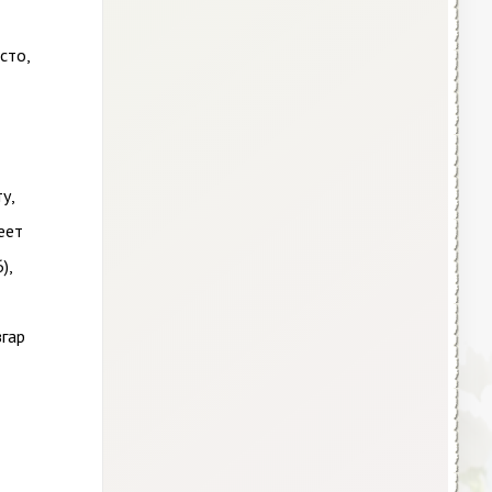
сто,
у,
еет
),
згар