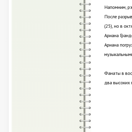
Напомним, рэ
После разрыв
(25), но в ок
Ариана Гранд
Ариана погру
музыкальными
Фанаты в вос
два высоких 