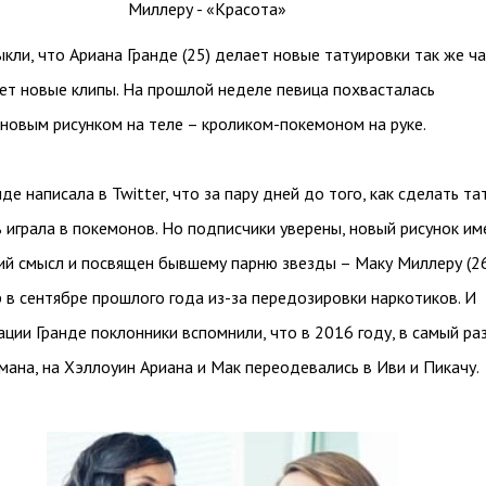
кли, что Ариана Гранде (25) делает новые татуировки так же ча
ает новые клипы. На прошлой неделе певица похвасталась
новым рисунком на теле – кроликом-покемоном на руке.
де написала в Twitter, что за пару дней до того, как сделать тат
ь играла в покемонов. Но подписчики уверены, новый рисунок им
ий смысл и посвящен бывшему парню звезды – Маку Миллеру (26
 в сентябре прошлого года из-за передозировки наркотиков. И
ации Гранде поклонники вспомнили, что в 2016 году, в самый ра
мана, на Хэллоуин Ариана и Мак переодевались в Иви и Пикачу.