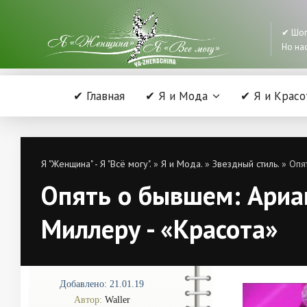
✔ Шоп
Но нас
✔ Главная
✔ Я и Мода
✔ Я и Красо
Я "Женщина" - Я "Всё могу".
»
Я и Мода.
»
Звездный стиль.
» Опят
Опять о бывшем: Ариа
Миллеру - «Красота»
Добавлено: 21.01.19
Автор:
Waller