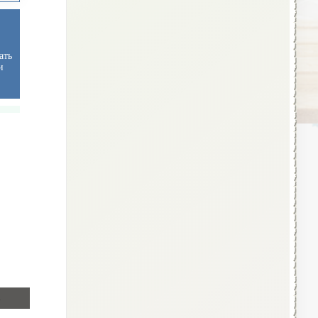
ать
и