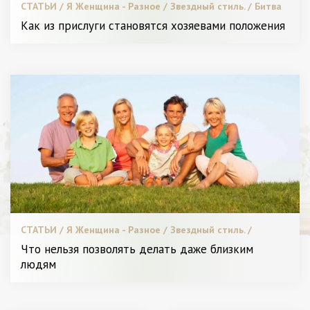
СТАТЬИ / Я Женщина - Разное / Звездный стиль. / Битва
стилистов. / Пластическая хирургия / Новинки. / Секреты
Как из прислуги становятся хозяевами положения
красоты. / Видео. / Красота. / Диета и питание.
СТАТЬИ / Я Женщина - Разное / Звездный стиль. /
Пластическая хирургия / Новинки. / Меняем образ. /
Что нельзя позволять делать даже близким
Видео. / Красота. / Мода. / Диета и питание.
людям