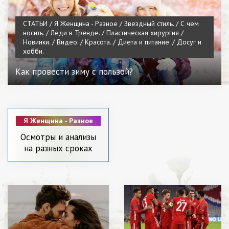
СТАТЬИ / Я Женщина - Разное / Звездный стиль. / С чем
носить. / Леди в Тренде. / Пластическая хирургия /
Новинки. / Видео. / Красота. / Диета и питание. / Досуг и
хобби.
Как провести зиму с пользой?
Я Женщина - Разное
/ Звездный стиль. /
Осмотры и анализы
Леди в Тренде. /
на разных сроках
Пластическая
хирургия / Новинки.
/ Видео. / Мода. /
Диета и питание.