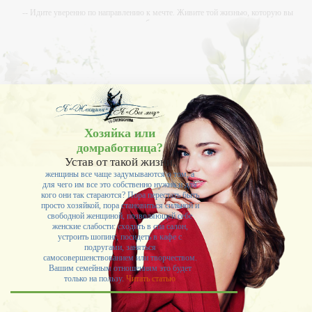
-- Идите уверенно по направлению к мечте. Живите той жизнью, которую вы
сами себе придумали.
-- Самое большое богатство — это ум. Самая большая нищета — глупость. Из
всех страхов самый пугающий — самолюбование.
-- Лучшее, что можно сделать с хорошим советом, это пропустить его мимо
ушей. Он никогда не бывает полезен никому, кроме того, кто его дал.
-- Люблю давать советы и очень не люблю, когда их дают мне.
Хозяйка или
домработница?
Устав от такой жизни,
женщины все чаще задумываются о том, а
для чего им все это собственно нужно и для
кого они так стараются? Пора перестать быть
просто хозяйкой, пора становиться сильной и
свободной женщиной, позволяющей себе
женские слабости: сходить в спа салон,
устроить шопинг, посидеть в кафе с
подругами, заняться
самосовершенствованием или творчеством.
Вашим семейным отношениям это будет
только на пользу.
Читать статью