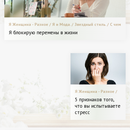
Я Женщина - Разное / Я и Мода. / Звездный стиль. / С чем
носить. / Пластическая хирургия / Новинки. / Меняем
Я блокирую перемены в жизни
образ. / Видео. / Красота. / Мода. / Диета и питание.
Я Женщина - Разное /
Звездный стиль. / С чем
5 признаков того,
носить. / Шопинг. /
что вы испытываете
Леди в Тренде. / Битва
СТАТЬИ / Я Женщина -
стресс
стилистов. /
Разное / Высокая
Пластическая хирургия
мода. / Звездный
/ Новинки. / Видео. /
стиль. / С чем носить. /
Мода. / Диета и
Леди в Тренде. /