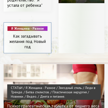
хирургия / Новинки. /
устала от ребенка"
Видео. / Мода. / Диета и
питание.
Я Женщина - Разное
/ Звездный стиль. /
Как загадывать
С чем носить. /
желания под Новый
Леди в Тренде. /
Битва стилистов. /
год
Пластическая
хирургия / Новинки.
/ Меняем образ. /
Видео. / Мода. /
Диета и питание.
СТАТЬИ / Я Женщина - Разное / Звездный стиль. / Леди в
Тренде. / Битва стилистов. / Пластическая хирургия /
Новинки. / Видео. / Диета и питание.
Психотерапевтическая таблетка от лишнего веса