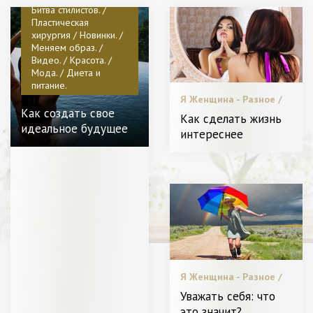
питание.
Битва стилистов. /
Пластическая
хирургия / Новинки. /
Меняем образ. /
Видео. / Красота. /
Мода. / Диета и
питание.
Я Женщина - Разное /
Как создать свое
Битва стилистов. /
Как сделать жизнь
Пластическая хирургия
идеальное будущее
интереснее
/ Новинки. / Меняем
образ. / Видео. /
Красота. / Мода.
Я Женщина - Разное /
Звездный стиль. / С чем
Уважать себя: что
носить. / Битва
это значит?