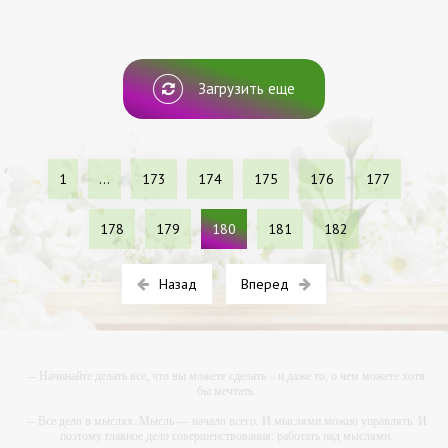
/ Диета и питание.
Загрузить еще
1
...
173
174
175
176
177
178
179
180
181
182
Назад
Вперед
-- Начинайте делать все, что вы можете сделать – и даже то, о чем можете хотя
бы мечтать.
-- Все дело в мыслях. Мысль — начало всего. И мыслями можно управлять. И
поэтому главное дело совершенствования: работать над мыслями.