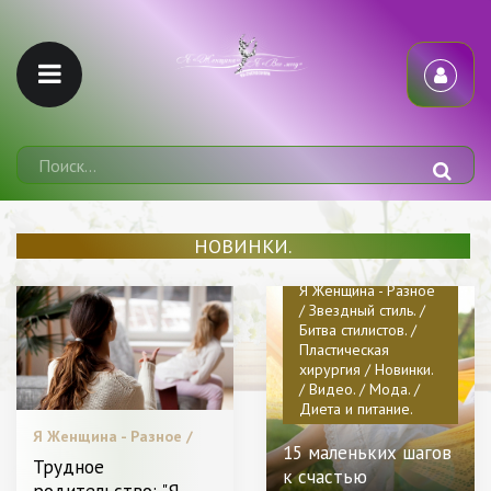
НОВИНКИ.
Я Женщина - Разное
/ Звездный стиль. /
Битва стилистов. /
Пластическая
хирургия / Новинки.
/ Видео. / Мода. /
Диета и питание.
Я Женщина - Разное /
15 маленьких шагов
Звездный стиль. / С чем
Трудное
к счастью
носить. / Пластическая
родительство: "Я