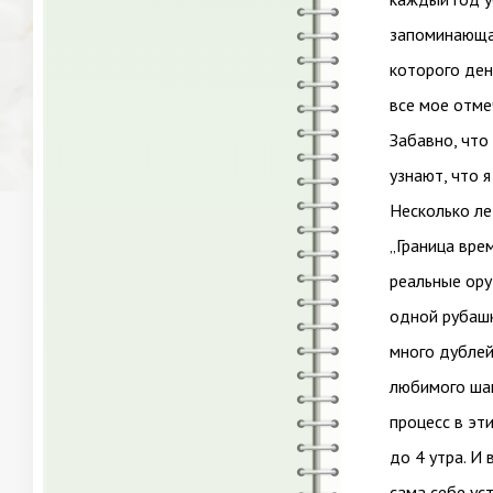
запоминающая
которого ден
все мое отме
Забавно, что
узнают, что я
Несколько ле
„Граница вре
реальные ору
одной рубашк
много дублей
любимого шам
процесс в эт
до 4 утра. И
сама себе ус