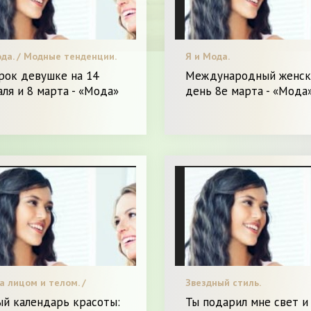
ода. / Модные тенденции.
Я и Мода.
рок девушке на 14
Международный женск
ля и 8 марта - «Мода»
день 8е марта - «Мода
а лицом и телом. /
Звездный стиль.
а. / Я и Красота.
ый календарь красоты:
Ты подарил мне свет и