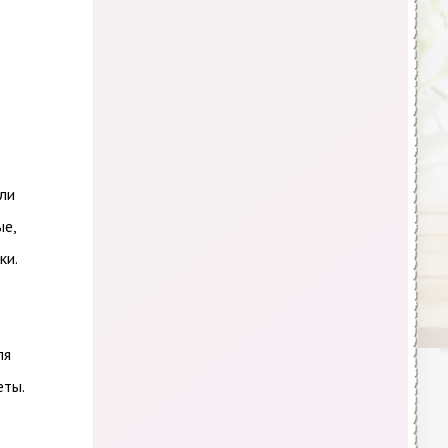
ли
ые,
ки.
ля
еты.