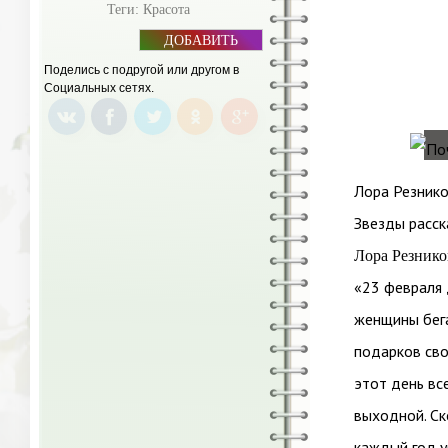
Теги:
Красота
ДОБАВИТЬ
БАННЕР
Поделись с подругой или другом в
Социальных сетях.
Лора Резник
Звезды расск
Лора Резнико
«23 февраля 
женщины бега
подарков сво
этот день вс
выходной. Ск
каждый год у