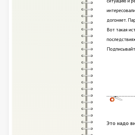
ситуацию и р
интересовали
догоняет. Па
Вот такая ис
последствиях
Подписывайте
Это надо в