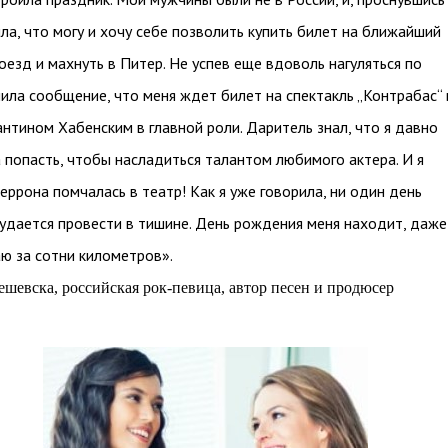
ила, что могу и хочу себе позволить купить билет на ближайший
оезд и махнуть в Питер. Не успев еще вдоволь нагуляться по
чила сообщение, что меня ждет билет на спектакль „Контрабас“ 
нтином Хабенским в главной роли. Даритель знал, что я давно
 попасть, чтобы насладиться талантом любимого актера. И я
перрона помчалась в театр! Как я уже говорила, ни один день
удается провести в тишине. День рождения меня находит, даже
аю за сотни километров».
шевска, российская рок-певица, автор песен и продюсер