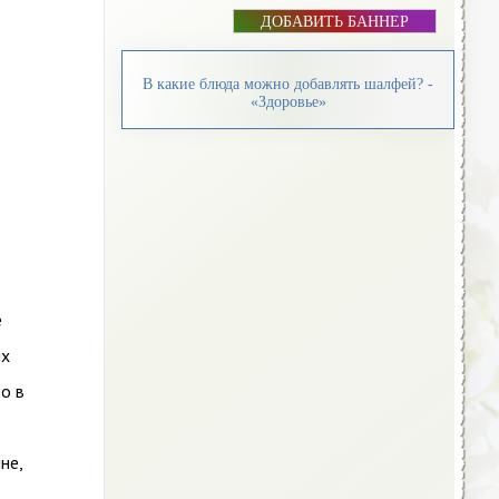
ДОБАВИТЬ БАННЕР
В какие блюда можно добавлять шалфей? -
«Здоровье»
е
ых
о в
не,