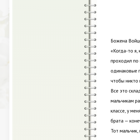
Божена Войц
«Когда-то я, 
проходил по 
одинаковые 
чтобы никто 
Все это скла
мальчикам ра
классе, у мен
брата — коне
Тот мальчик,