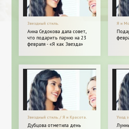
Звездный стиль.
Я и М
Анна Седокова дала совет,
Пода
что подарить парню на 23
февра
февраля - «Я как Звезда»
Звездный стиль. / Я и Красота.
Уход з
Красот
Дубцова отметила день
Лунн