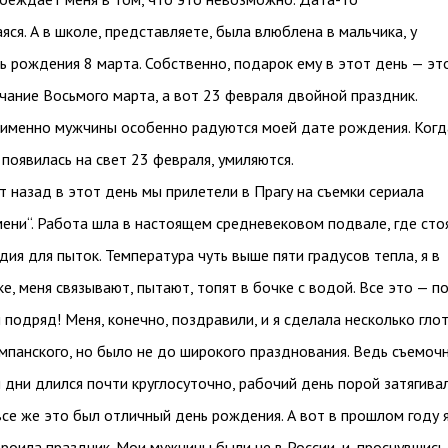
ся. А в школе, представляете, была влюблена в мальчика, у
ь рождения 8 марта. Собственно, подарок ему в этот день — эт
чание Восьмого марта, а вот 23 февраля двойной праздник.
 именно мужчины особенно радуются моей дате рождения. Когд
 появилась на свет 23 февраля, умиляются.
т назад в этот день мы прилетели в Прагу на съемки сериала
мени“. Работа шла в настоящем средневековом подвале, где сто
дия для пыток. Температура чуть выше пяти градусов тепла, я в
е, меня связывают, пытают, топят в бочке с водой. Все это — п
 подряд! Меня, конечно, поздравили, и я сделала несколько гло
панского, но было не до широкого празднования. Ведь съемоч
и дни длился почти круглосуточно, рабочий день порой затягива
 все же это был отличный день рождения. А вот в прошлом году 
троила праздник. Мои мужчины были не в России, и, проснувшись