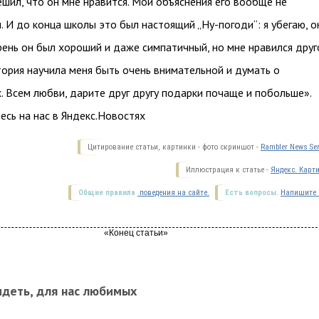
ешил, что он мне нравится. Мои объяснения его вообще не
. И до конца школы это был настоящий „Ну-погоди“: я убегаю, о
рень он был хороший и даже симпатичный, но мне нравился друг
тория научила меня быть очень внимательной и думать о
. Всем любви, дарите друг другу подарки почаще и побольше».
сь на нас в Яндекс.Новостях
Цитирование статьи, картинки - фото скриншот -
Rambler News Ser
Иллюстрация к статье -
Яндекс. Карт
Общие правила
поведения на сайте.
Есть вопросы.
Напишите 
идеть, для нас любимых