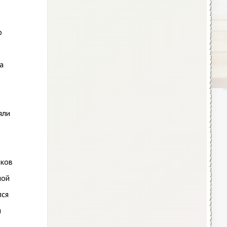
о
а
яли
о
тков
ной
лся
я