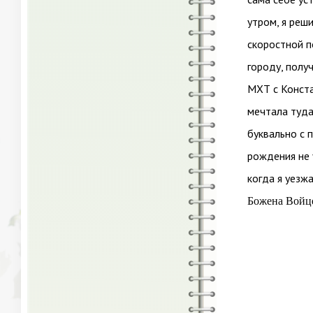
утром, я реш
скоростной п
городу, полу
МХТ с Конста
мечтала туда
буквально с 
рождения не 
когда я уезж
Божена Войце