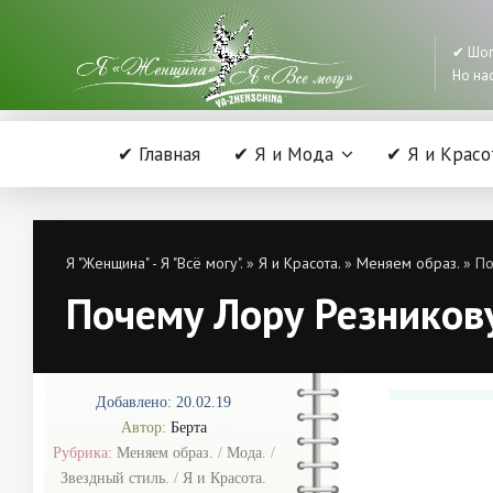
✔ Шоп
Но нас
✔ Главная
✔ Я и Мода
✔ Я и Красо
Я "Женщина" - Я "Всё могу".
»
Я и Красота.
»
Меняем образ.
» По
Почему Лору Резникову
Добавлено: 20.02.19
Автор:
Берта
Рубрика:
Меняем образ.
/
Мода.
/
Звездный стиль.
/
Я и Красота.