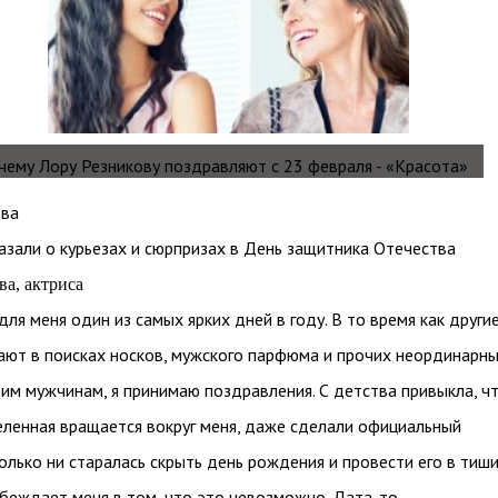
ова
азали о курьезах и сюрпризах в День защитника Отечества
ва, актриса
для меня один из самых ярких дней в году. В то время как други
ют в поисках носков, мужского парфюма и прочих неординарн
им мужчинам, я принимаю поздравления. С детства привыкла, чт
еленная вращается вокруг меня, даже сделали официальный
олько ни старалась скрыть день рождения и провести его в тиши
беждает меня в том, что это невозможно. Дата-то