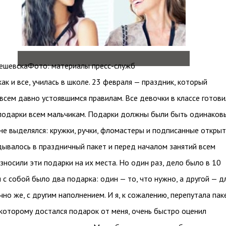
ешевскаФото: материалы пресс-служб
как и все, училась в школе. 23 февраля — праздник, который
всем давно устоявшимся правилам. Все девочки в классе готови
подарки всем мальчикам. Подарки должны были быть одинаков
не выделялся: кружки, ручки, фломастеры и подписанные открыт
дывалось в праздничный пакет и перед началом занятий всем
зносили эти подарки на их места. Но один раз, дело было в 10
я с собой было два подарка: один — то, что нужно, а другой — д
чно же, с другим наполнением. И я, к сожалению, перепутала пак
 которому достался подарок от меня, очень быстро оценил