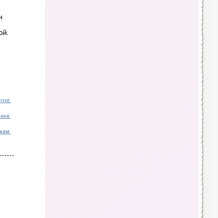
н
ой.
vice.
инки.
нам.