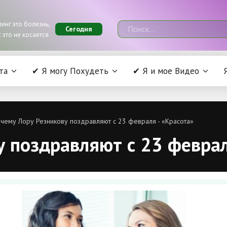
инг это болезнь,
Сегодня
 это не косается
та
✔ Я могу Похудеть
✔ Я и мое Видео
чему Лору Резникову поздравляют с 23 февраля - «Красота»
 поздравляют с 23 феврал