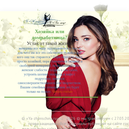
Хозяйка или
домработница?
Устав от такой жизни,
женщины все чаще задумываются о том, а
для чего им все это собственно нужно и для
кого они так стараются? Пора перестать быть
просто хозяйкой, пора становиться сильной и
свободной женщиной, позволяющей себе
женские слабости: сходить в спа салон,
устроить шопинг, посидеть в кафе с
подругами, заняться
самосовершенствованием или творчеством.
Вашим семейным отношениям это будет
только на пользу.
Читать статью
© «Ya-zhenschina.ru»
→
2026
© мы транслируем с 27.03.20
права защищены. Все материалы публикуют на сайте гос
пользоватили сайта. Администрация сайта не несет ответств