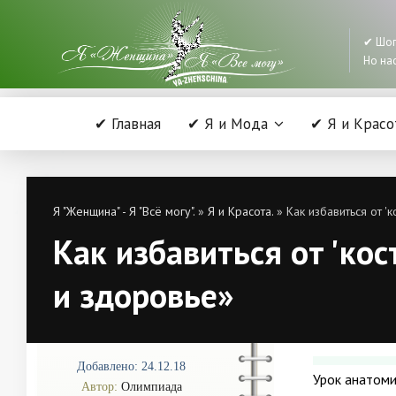
✔ Шоп
Но нас
✔ Главная
✔ Я и Мода
✔ Я и Красо
Я "Женщина" - Я "Всё могу".
»
Я и Красота.
» Как избавиться от '
Как избавиться от 'кос
и здоровье»
Добавлено: 24.12.18
Урок анатоми
Автор:
Олимпиада