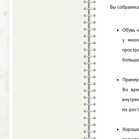
Вы собрались
Обувь н
у мног
простра
большая
Примеря
Во вре
внутре
на дост
Хорошо