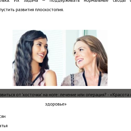
елька. Их задача — поддерживать нормальные своды 
пустить развития плоскостопия.
сян
атья