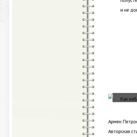
полуст
и не до
Армен Петро
Авторская ст