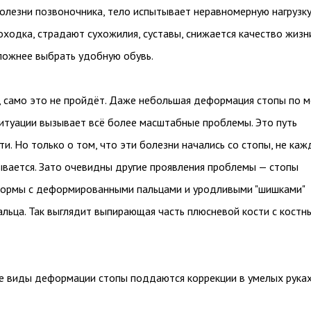
олезни позвоночника, тело испытывает неравномерную нагрузк
оходка, страдают сухожилия, суставы, снижается качество жизн
ложнее выбрать удобную обувь.
 само это не пройдёт. Даже небольшая деформация стопы по м
ситуации вызывает всё более масштабные проблемы. Это путь
ти. Но только о том, что эти болезни начались со стопы, не ка
ывается. Зато очевидны другие проявления проблемы — стопы
формы с деформированными пальцами и уродливыми "шишками"
альца. Так выглядит выпирающая часть плюсневой кости с костн
се виды деформации стопы поддаются коррекции в умелых руках