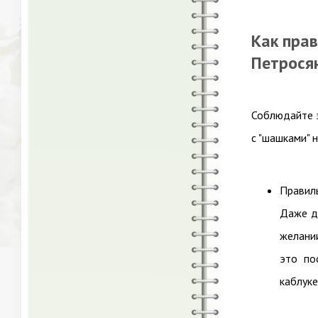
Как пра
Петрося
Соблюдайте 
с "шашками" 
Правил
Даже д
желании
это по
каблуке