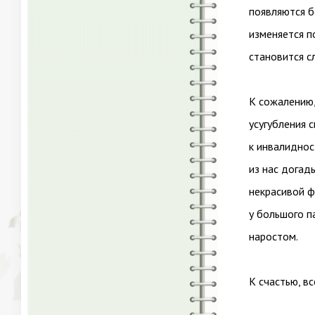
появляются б
изменяется п
становится с
К сожалению,
усугубления 
к инвалиднос
из нас догад
некрасивой 
у большого п
наростом.
К счастью, в