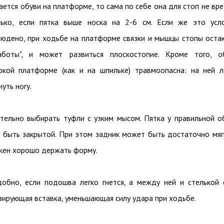
ается обуви на платформе, то сама по себе она для стоп не вре
ько, если пятка выше носка на 2-6 см. Если же это усл
людено, при ходьбе на платформе связки и мышцы стопы оста
аботы", и может развиться плоскостопие. Кроме того, о
окой платформе (как и на шпильке) травмоопасна: на ней л
уть ногу.
тельно выбирать туфли с узким мысом. Пятка у правильной о
 быть закрытой. При этом задник может быть достаточно мяг
жен хорошо держать форму.
добно, если подошва легко гнется, а между ней и стелькой 
ирующая вставка, уменьшающая силу удара при ходьбе.