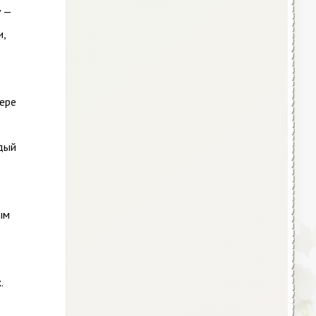
у —
и,
ере
ждый
ым
.