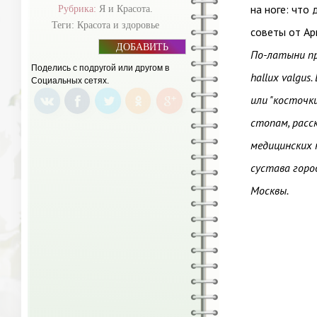
на ноге: что
Рубрика:
Я и Красота.
Теги:
Красота и здоровье
советы от А
ДОБАВИТЬ
По-латыни пр
БАННЕР
Поделись с подругой или другом в
hallux valgu
Социальных сетях.
или "косточк
стопам, расс
медицинских 
сустава горо
Москвы.