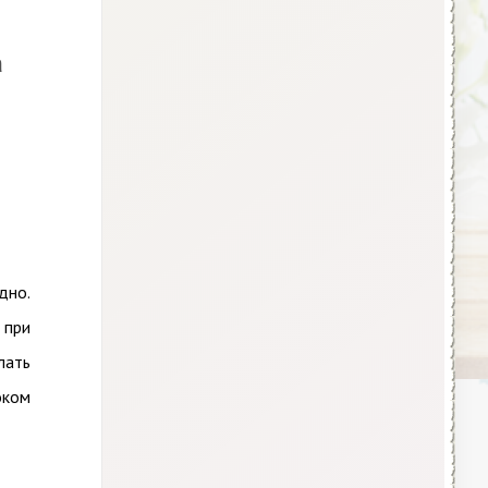
а
дно.
 при
лать
оком