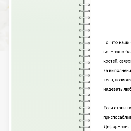
То, что наши
возможно бла
костей, связ
за выполнени
тела, позволя
надевать люб
Если стопы н
приспосаблив
Деформация с