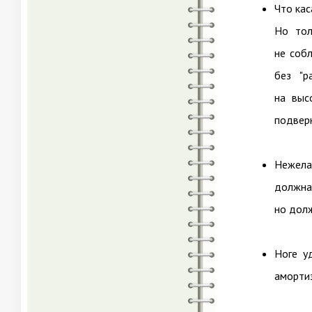
Что кас
Но тол
не соб
без "р
на выс
подверн
Нежела
должна
но дол
Ноге у
амортиз