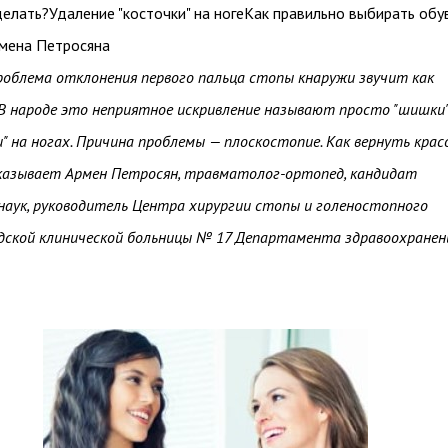
 делать?Удаление "косточки" на ногеКак правильно выбирать обу
рмена Петросяна
облема отклонения первого пальца стопы кнаружи звучит как
s. В народе это неприятное искривление называют просто "шишки
и" на ногах. Причина проблемы — плоскостопие. Как вернуть кра
казывает Армен Петросян, травматолог-ортопед, кандидат
наук, руководитель Центра хирургии стопы и голеностопного
дской клинической больницы № 17 Департамента здравоохранен