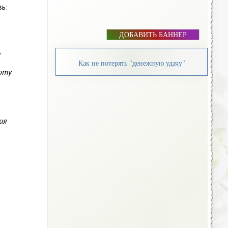
вь:
ДОБАВИТЬ БАННЕР
"
Как не потерять "денежную удачу"
соту
ия