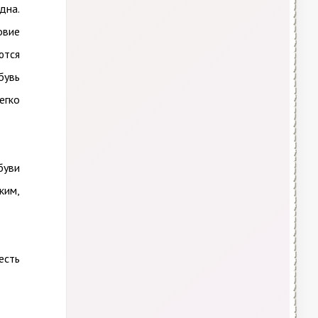
дна.
овие
ются
бувь
егко
буви
ким,
есть