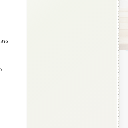
 Это
т
су