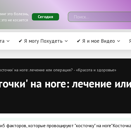
инг это болезнь,
Сегодня
 это не косается
та
✔ Я могу Похудеть
✔ Я и мое Видео
косточки' на ноге: лечение или операция? - «Красота и здоровье»
точки' на ноге: лечение ил
и5 факторов, которые провоцируют "косточку" на ноге"Косточка