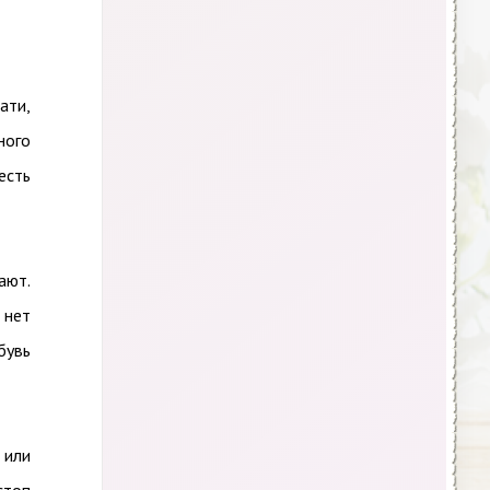
ати,
ного
есть
ают.
 нет
бувь
 или