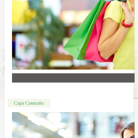
Сара Сампайо