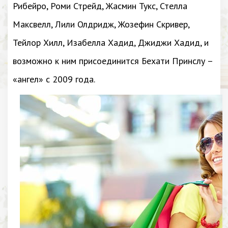
Рибейро, Роми Стрейд, Жасмин Тукс, Стелла
Максвелл, Лили Олдридж, Жозефин Скривер,
Тейлор Хилл, Изабелла Хадид, Джиджи Хадид, и
возможно к ним присоединится Бехати Принслу –
«ангел» с 2009 года.