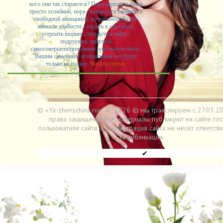
кого они так стараются? Пора перестать быть
просто хозяйкой, пора становиться сильной и
свободной женщиной, позволяющей себе
женские слабости: сходить в спа салон,
устроить шопинг, посидеть в кафе с
подругами, заняться
самосовершенствованием или творчеством.
Вашим семейным отношениям это будет
только на пользу.
Читать статью
© «Ya-zhenschina.ru»
→
2026
© мы транслируем с 27.03.20
права защищены. Все материалы публикуют на сайте гос
пользоватили сайта. Администрация сайта не несет ответств
за публикации.
✔