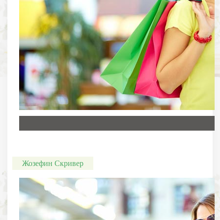
Жозефин Скривер