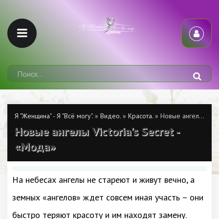
Я "Женщина" - Я "Всё могу".
»
Видео.
»
Красота.
» Новые ангелы Victoria's Secret - «Мода»
Новые ангелы Victoria's Secret -
«Мода»
На небесах ангелы не стареют и живут вечно, а
земных «ангелов» ждет совсем иная участь – они
быстро теряют красоту и им находят замену.