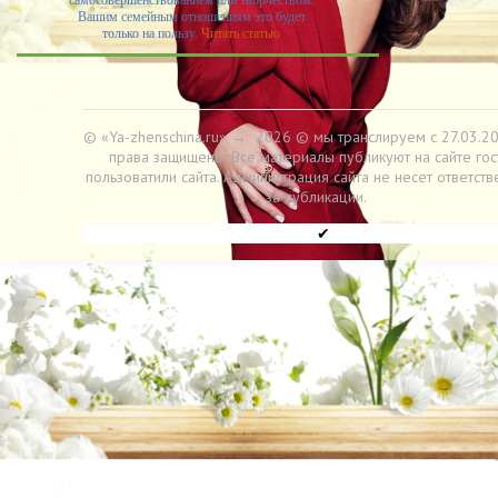
самосовершенствованием или творчеством.
Вашим семейным отношениям это будет
только на пользу.
Читать статью
© «Ya-zhenschina.ru»
→
2026
© мы транслируем с 27.03.20
права защищены. Все материалы публикуют на сайте гос
пользоватили сайта. Администрация сайта не несет ответств
за публикации.
✔