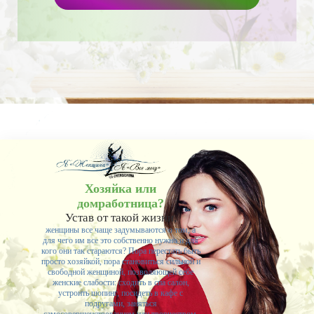
Хозяйка или
домработница?
Устав от такой жизни,
женщины все чаще задумываются о том, а
для чего им все это собственно нужно и для
кого они так стараются? Пора перестать быть
просто хозяйкой, пора становиться сильной и
свободной женщиной, позволяющей себе
женские слабости: сходить в спа салон,
устроить шопинг, посидеть в кафе с
подругами, заняться