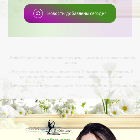
Новости добавлены сегодня
-- Начинайте делать все, что вы можете сделать – и даже то, о чем можете хотя бы
мечтать.
-- Все дело в мыслях. Мысль — начало всего. И мыслями можно управлять. И
поэтому главное дело совершенствования: работать над мыслями.
-- Идите уверенно по направлению к мечте. Живите той жизнью, которую вы сами
себе придумали.
-- Самое большое богатство — это ум. Самая большая нищета — глупость. Из всех
страхов самый пугающий — самолюбование.
-- Лучшее, что можно сделать с хорошим советом, это пропустить его мимо ушей. Он
никогда не бывает полезен никому, кроме того, кто его дал.
-- Люблю давать советы и очень не люблю, когда их дают мне.