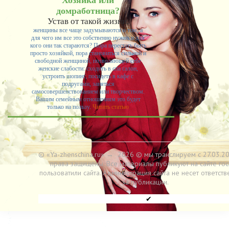
Хозяйка или
домработница?
Устав от такой жизни,
женщины все чаще задумываются о том, а
для чего им все это собственно нужно и для
кого они так стараются? Пора перестать быть
просто хозяйкой, пора становиться сильной и
свободной женщиной, позволяющей себе
женские слабости: сходить в спа салон,
устроить шопинг, посидеть в кафе с
подругами, заняться
самосовершенствованием или творчеством.
Вашим семейным отношениям это будет
только на пользу.
Читать статью
© «Ya-zhenschina.ru»
→
2026
© мы транслируем с 27.03.20
права защищены. Все материалы публикуют на сайте гос
пользоватили сайта. Администрация сайта не несет ответств
за публикации.
✔