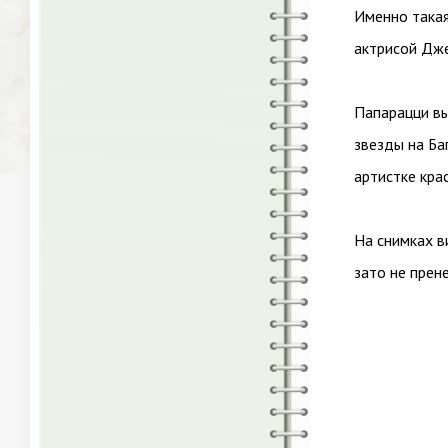
Именно такая
актрисой Дж
Папарацци вы
звезды на Ба
артистке кра
На снимках в
зато не прен