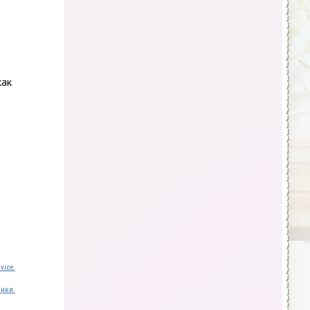
как
vice.
инки.