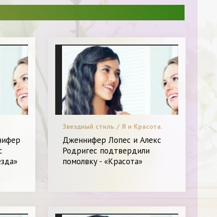
Звездный стиль. / Я и Красота.
нифер
Дженнифер Лопес и Алекс
с
Родригес подтвердили
езда»
помолвку - «Красота»