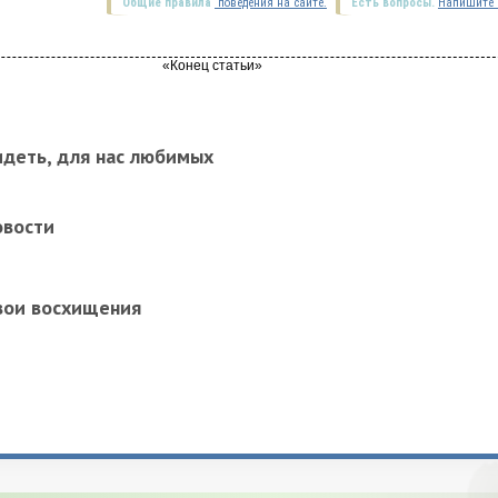
Общие правила
поведения на сайте.
Есть вопросы.
Напишите 
идеть, для нас любимых
овости
вои восхищения