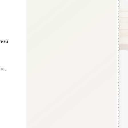
тней
те,