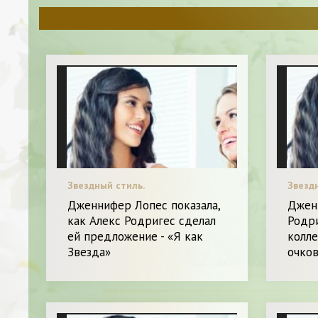
Звездный стиль.
Звезд
Дженнифер Лопес показала,
Джен
как Алекс Родригес сделал
Родр
ей предложение - «Я как
колл
Звезда»
очков