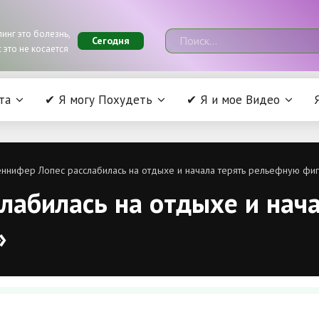
инг это болезнь,
Сегодня
 это не косается
та
✔ Я могу Похудеть
✔ Я и мое Видео
нифер Лопес расслабилась на отдыхе и начала терять рельефную фигу
лабилась на отдыхе и нач
»