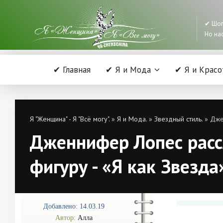
✔ Шоп
Но нас
✔ Главная
✔ Я и Мода
✔ Я и Красо
Я "Женщина" - Я "Всё могу".
»
Я и Мода.
»
Звездный стиль.
» Джен
Дженнифер Лопес расс
фигуру - «Я как Звезда
Добавлено: 14.03.19
Автор:
Алла