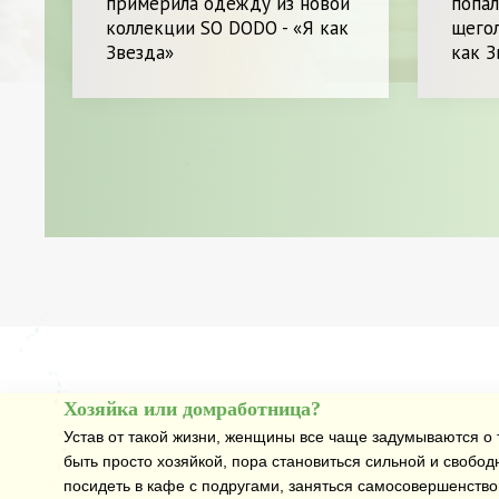
примерила одежду из новой
попал
коллекции SO DODO - «Я как
щегол
Звезда»
как З
Хозяйка или домработница?
Устав от такой жизни, женщины все чаще задумываются о т
быть просто хозяйкой, пора становиться сильной и свобод
посидеть в кафе с подругами, заняться самосовершенств