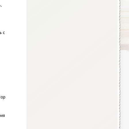
,
ь с
в
тор
фия