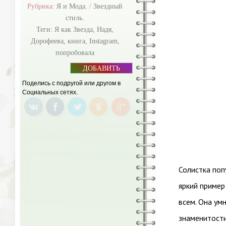
Рубрика:
Я и Мода.
/
Звездный
стиль.
Теги:
Я как Звезда
,
Надя
,
Дорофеева
,
книга
,
Instagram
,
попробовала
ДОБАВИТЬ
БАННЕР
Поделись с подругой или другом в
Социальных сетях.
Солистка поп
яркий пример
всем. Она умн
знаменитости