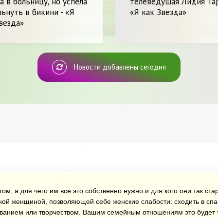
а в больницу, но успела
телеведущая Лидия Тар
ьнуть в бикини - «Я
«Я как Звезда»
везда»
Новости добавлены сегодня
ом, а для чего им все это собственно нужно и для кого они так ст
ной женщиной, позволяющей себе женские слабости: сходить в спа 
ованием или творчеством. Вашим семейным отношениям это будет т