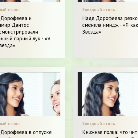
ный стиль.
Звездный стиль.
 Дорофеева и
Надя Дорофеева резко
имир Дантес
сменила имидж - «Я ка
емонстрировали
Звезда»
ьный парный лук - «Я
везда»
ный стиль.
Звездный стиль.
 Дорофеева в отпуске
Книжная полка: что чит