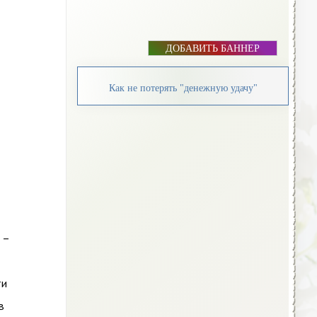
ДОБАВИТЬ БАННЕР
Как не потерять "денежную удачу"
 –
ти
в