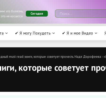
инг это болезнь,
Сегодня
 это не косается
та
✔ Я могу Похудеть
✔ Я и мое Видео
дный must read: книги, которые советует прочесть Надя Дорофеева - «
ниги, которые советует п