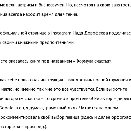
 модели, актрисы и бизнесвумен. Но, несмотря на свою занятость
ица всегда находит время для чтения.
й официальной странице в Instagram Надя Дорофеева поделилас
и своими книжными предпочтениями.
сте оказалась книга под названием «
».
Формула счастья
акая себе пошаговая инструкция – как достичь полной гармонии 
 нагло, но именно так мне это все чувствуется. Если вы хотите
ой алгоритм счастья – то срочно к прочтению! Ее автор – дирек
Google, а он, я думаю, грамотный дядя. Читается на одном
прокомментировала свой выбор певица (здесь и далее орфогра
авторская – прим. ред.).