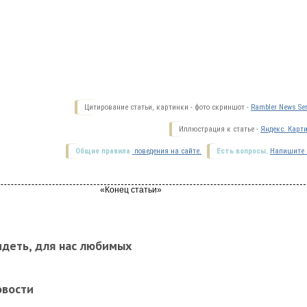
Цитирование статьи, картинки - фото скриншот -
Rambler News Ser
Иллюстрация к статье -
Яндекс. Карт
Общие правила
поведения на сайте.
Есть вопросы.
Напишите 
идеть, для нас любимых
овости