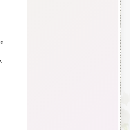
ле
, –