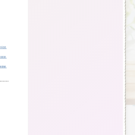
vice.
инки.
нам.