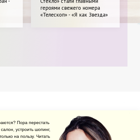
ан -
Стекло» стали главными
героями свежего номера
«Телескоп» - «Я как Звезда»
араются? Пора перестать
салон, устроить шопинг,
олько на пользу.
Читать