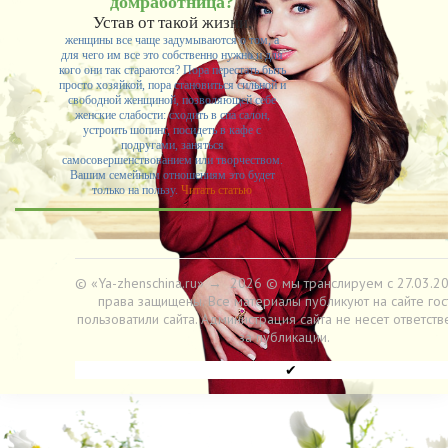
домработница?
Устав от такой жизни,
женщины все чаще задумываются о том, а
для чего им все это собственно нужно и для
кого они так стараются? Пора перестать быть
просто хозяйкой, пора становиться сильной и
свободной женщиной, позволяющей себе
женские слабости: сходить в спа салон,
устроить шопинг, посидеть в кафе с
подругами, заняться
самосовершенствованием или творчеством.
Вашим семейным отношениям это будет
только на пользу.
Читать статью
© «Ya-zhenschina.ru»
→
2026
© мы транслируем с 27.03.20
права защищены. Все материалы публикуют на сайте гос
пользоватили сайта. Администрация сайта не несет ответств
за публикации.
✔