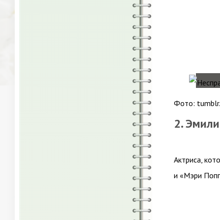
Фото: tumblr
2. Эмил
Актриса, кот
и «Мэри Попп