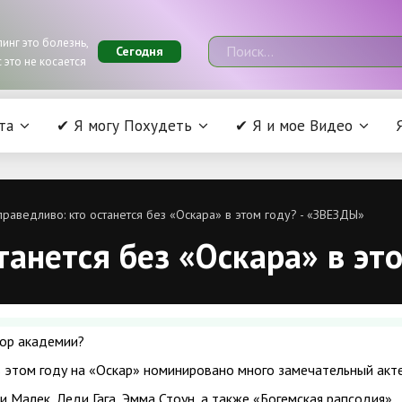
инг это болезнь,
Сегодня
 это не косается
та
✔ Я могу Похудеть
✔ Я и мое Видео
раведливо: кто останется без «Оскара» в этом году? - «ЗВЕЗДЫ»
танется без «Оскара» в эт
ор академии?
в этом году на «Оскар» номинировано много замечательный акт
и Малек, Леди Гага, Эмма Стоун, а также «Богемская рапсодия»,