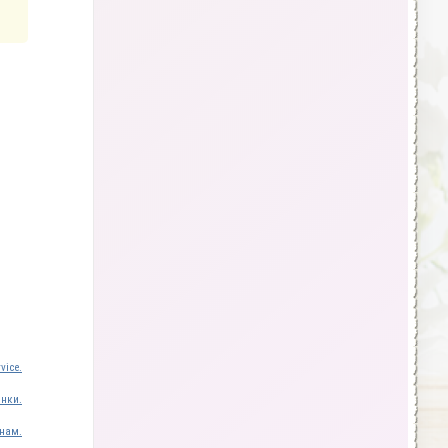
vice.
инки.
нам.