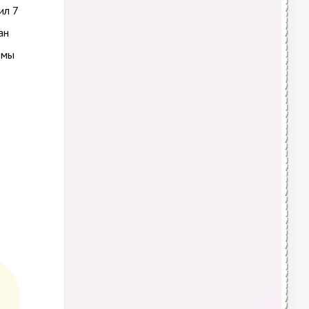
ил 7
ан
 мы