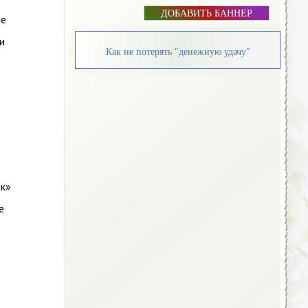
ДОБАВИТЬ БАННЕР
не
и
Как не потерять "денежную удачу"
ик»
е