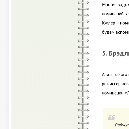
Многие вздох
номинаций в 
Куглер – номи
будем вспоми
5. Брэд
А вот такого
режиссер нев
номинации «
Радует