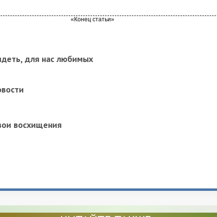
идеть, для нас любимых
овости
вои восхищения