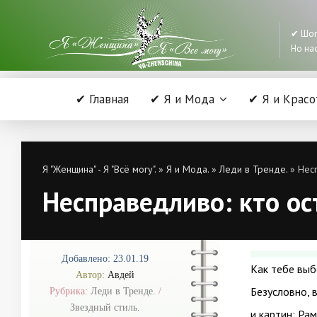
✔ Шоп
Но нас
✔ Главная
✔ Я и Мода
✔ Я и Красо
Я "Женщина" - Я "Всё могу".
»
Я и Мода.
»
Леди в Тренде.
» Несп
Несправедливо: кто ос
Добавлено: 23.01.19
Как тебе выб
Автор:
Авдей
Безусловно, 
Рубрика:
Леди в Тренде.
/
Звездный стиль.
и картин: Рам