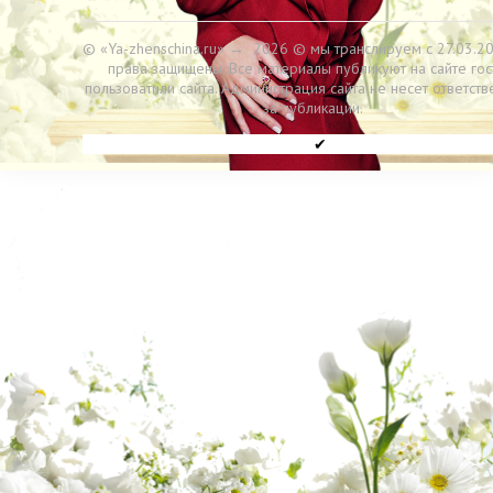
© «Ya-zhenschina.ru»
→
2026
© мы транслируем с 27.03.20
права защищены. Все материалы публикуют на сайте гос
пользоватили сайта. Администрация сайта не несет ответств
за публикации.
✔