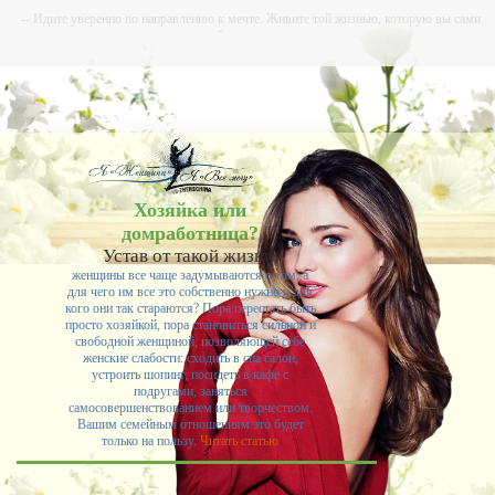
-- Идите уверенно по направлению к мечте. Живите той жизнью, которую вы сами
себе придумали.
-- Самое большое богатство — это ум. Самая большая нищета — глупость. Из всех
страхов самый пугающий — самолюбование.
-- Лучшее, что можно сделать с хорошим советом, это пропустить его мимо ушей. Он
никогда не бывает полезен никому, кроме того, кто его дал.
-- Люблю давать советы и очень не люблю, когда их дают мне.
Хозяйка или
домработница?
Устав от такой жизни,
женщины все чаще задумываются о том, а
для чего им все это собственно нужно и для
кого они так стараются? Пора перестать быть
просто хозяйкой, пора становиться сильной и
свободной женщиной, позволяющей себе
женские слабости: сходить в спа салон,
устроить шопинг, посидеть в кафе с
подругами, заняться
самосовершенствованием или творчеством.
Вашим семейным отношениям это будет
только на пользу.
Читать статью