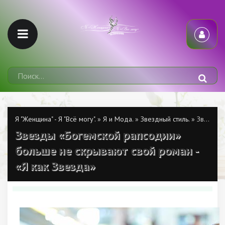
Я "Женщина" - Я "Всё могу".
»
Я и Мода.
»
Звездный стиль.
» Звезды «Богемской рапсодии» больше не скрывают свой роман - «Я как Звезда»
Звезды «Богемской рапсодии»
больше не скрывают свой роман -
«Я как Звезда»