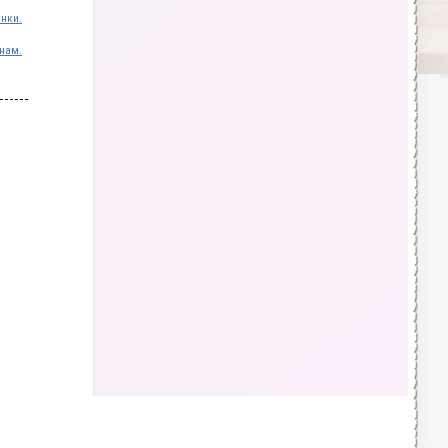
инки.
нам.