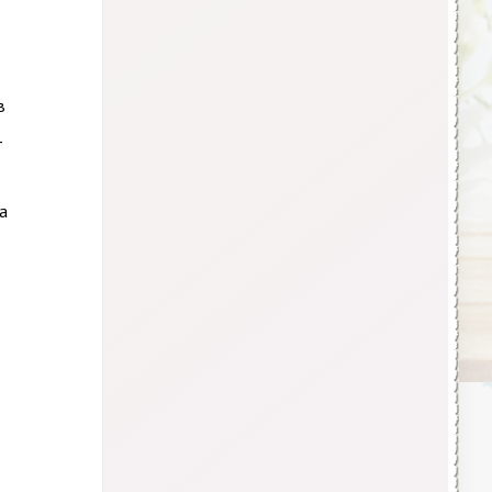
в
-
а