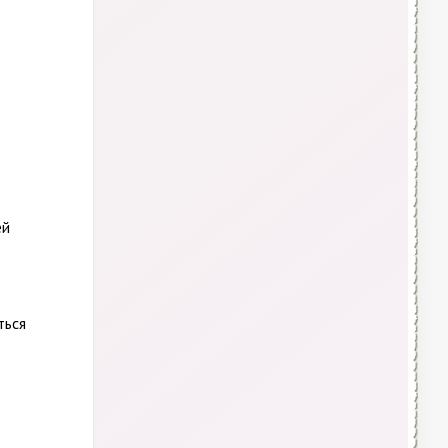
ей
ться