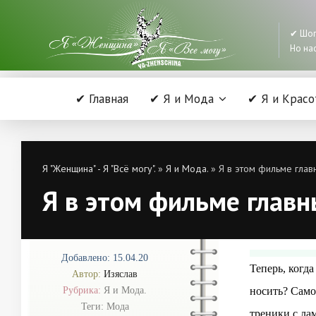
✔ Шоп
Но нас
✔ Главная
✔ Я и Мода
✔ Я и Красо
Я "Женщина" - Я "Всё могу".
»
Я и Мода.
» Я в этом фильме глав
Я в этом фильме главн
Добавлено: 15.04.20
Теперь, когда
Автор:
Изяслав
Рубрика:
Я и Мода.
носить? Само
Теги:
Мода
треники с ла