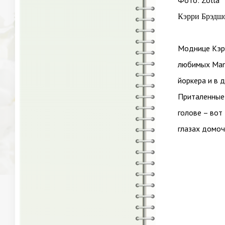
Фото: Zolla
Кэрри Брэдшо
Моднице Кэрр
любимых Mano
йоркера и в 
Приталенные 
голове – вот
глазах домоч