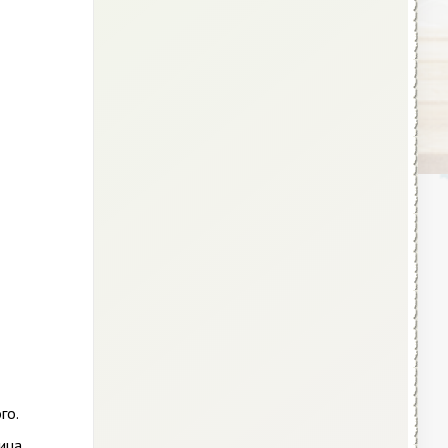
го.
ица