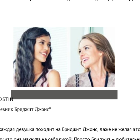
O’STIN
невник Бриджит Джонс"
аждая девушка походит на Бриджит Джонс, даже не желая это
му что она махнула на себя рукой! Просто Бриджит – любительн