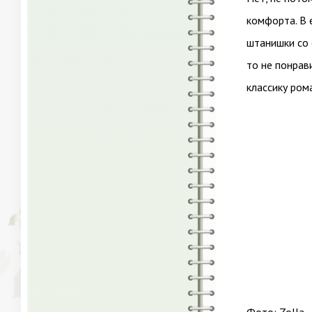
комфорта. В 
штанишки со 
то не понрав
классику ром