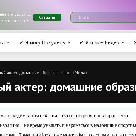
инг это болезнь,
Сегодня
 это не косается
та
✔ Я могу Похудеть
✔ Я и мое Видео
ный актер: домашние образы из кино - «Мода»
ый актер: домашние образ
 мы находимся дома 24 часа в сутки, остро встал вопрос – что
изоляция – не время унывать и наряжаться в надоевшие спорти
мпасами. Домашний look тоже может быть красивым, но, ко всем