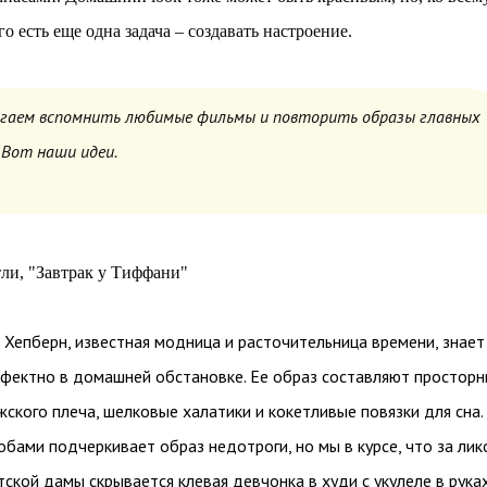
го есть еще одна задача – создавать настроение.
гаем вспомнить любимые фильмы и повторить образы главных
. Вот наши идеи.
ли, "Завтрак у Тиффани"
 Хепберн, известная модница и расточительница времени, знает
фектно в домашней обстановке. Ее образ составляют простор
жского плеча, шелковые халатики и кокетливые повязки для сна.
бами подчеркивает образ недотроги, но мы в курсе, что за лик
тской дамы скрывается клевая девчонка в худи с укулеле в руках