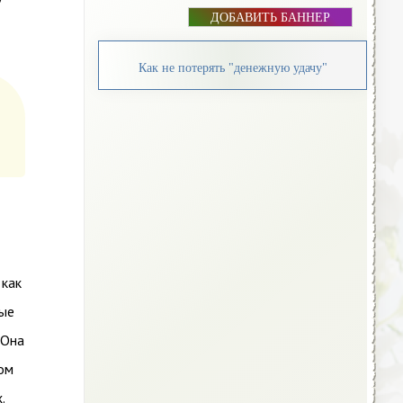
ДОБАВИТЬ БАННЕР
Как не потерять "денежную удачу"
 как
ные
 Она
ом
.