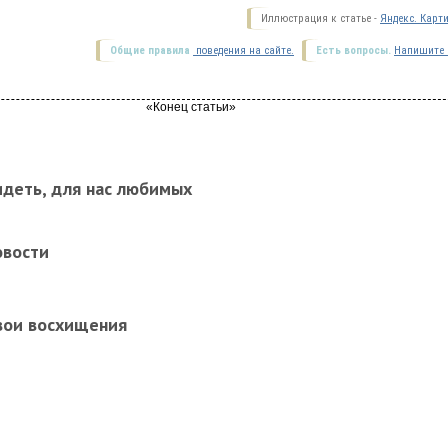
Иллюстрация к статье -
Яндекс. Карт
Общие правила
поведения на сайте.
Есть вопросы.
Напишите 
идеть, для нас любимых
овости
вои восхищения