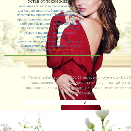
Устав от такой жизни,
женщины все чаще задумываются о том, а
для чего им все это собственно нужно и для
кого они так стараются? Пора перестать быть
просто хозяйкой, пора становиться сильной и
свободной женщиной, позволяющей себе
женские слабости: сходить в спа салон,
устроить шопинг, посидеть в кафе с
подругами, заняться
самосовершенствованием или творчеством.
Вашим семейным отношениям это будет
только на пользу.
Читать статью
© «Ya-zhenschina.ru»
→
2026
© мы транслируем с 27.03.20
права защищены. Все материалы публикуют на сайте гос
пользоватили сайта. Администрация сайта не несет ответств
за публикации.
✔