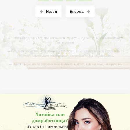
Назад
Вперед
-- Начинайте делать все, что вы можете сделать – и даже то, о чем можете хотя
бы мечтать.
-- Все дело в мыслях. Мысль — начало всего. И мыслями можно управлять. И
поэтому главное дело совершенствования: работать над мыслями.
-- Идите уверенно по направлению к мечте. Живите той жизнью, которую вы
сами себе придумали.
-- Самое большое богатство — это ум. Самая большая нищета — глупость. Из
всех страхов самый пугающий — самолюбование.
-- Лучшее, что можно сделать с хорошим советом, это пропустить его мимо
ушей. Он никогда не бывает полезен никому, кроме того, кто его дал.
-- Люблю давать советы и очень не люблю, когда их дают мне.
Хозяйка или
домработница?
Устав от такой жизни,