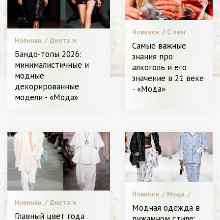
Новинки. / С чем
Новинки. / Диета и
носить. / Битва
Самые важные
питание. / Модные
стилистов. / Диета и
Бандо-топы 2026:
знания про
тенденции. / Видео. /
питание. / Видео. /
минималистичные и
алкоголь и его
Мода. / Звездный стиль. /
Мода. / СТАТЬИ /
модные
Высокая мода. / Я
Пластическая
значение в 21 веке
Женщина - Разное
хирургия / Меняем
декорированные
- «Мода»
образ. / Звездный
модели - «Мода»
стиль. / Я Женщина -
Разное
Новинки. / Мода. /
Новинки. / Диета и
Звездный стиль. /
Модная одежда в
питание. / Видео. / С чем
Уход за лицом и
Главный цвет года
пижамном стиле: