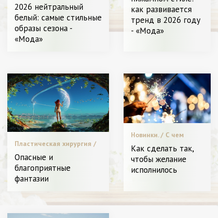
носить. / Я Женщина -
телом. / Я Женщина -
2026 нейтральный
как развивается
Разное
Разное
белый: самые стильные
тренд в 2026 году
образы сезона -
- «Мода»
«Мода»
Новинки. / С чем
Пластическая хирургия /
носить. / Битва
Как сделать так,
Новинки. / Видео. /
стилистов. / Диета и
Опасные и
чтобы желание
Звездный стиль. / С чем
питание. / Видео. /
благоприятные
исполнилось
носить. / Мода. / Диета и
Меняем образ. /
фантазии
питание. / Я Женщина -
Пластическая
Разное
хирургия / Звездный
стиль. / Мода. / Я
Женщина - Разное