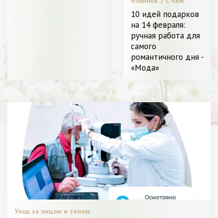
Новинки. / С чем
носить. / Видео. /
10 идей подарков
Звездный стиль. /
на 14 февраля:
Красота. /
ручная работа для
Пластическая
хирургия / Диета и
самого
питание. / Я Женщина
романтичного дня -
- Разное
«Мода»
Уход за лицом и телом.