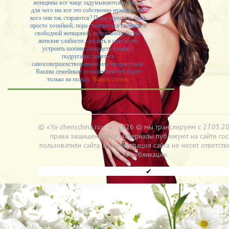
женщины все чаще задумываются о том, а
для чего им все это собственно нужно и для
кого они так стараются? Пора перестать быть
просто хозяйкой, пора становиться сильной и
свободной женщиной, позволяющей себе
женские слабости: сходить в спа салон,
устроить шопинг, посидеть в кафе с
подругами, заняться
самосовершенствованием или творчеством.
Вашим семейным отношениям это будет
только на пользу.
Читать статью
© «Ya-zhenschina.ru»
→
2026
© мы транслируем с 27.03.20
права защищены. Все материалы публикуют на сайте гос
пользоватили сайта. Администрация сайта не несет ответств
за публикации.
✔