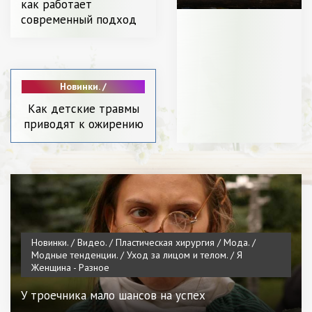
как работает
современный подход
Новинки. /
Пластическая
Как детские травмы
хирургия / Мода. / С
приводят к ожирению
чем носить. / Диета и
питание. / Я
Женщина - Разное
Новинки. / Видео. / Пластическая хирургия / Мода. /
Модные тенденции. / Уход за лицом и телом. / Я
Женщина - Разное
У троечника мало шансов на успех