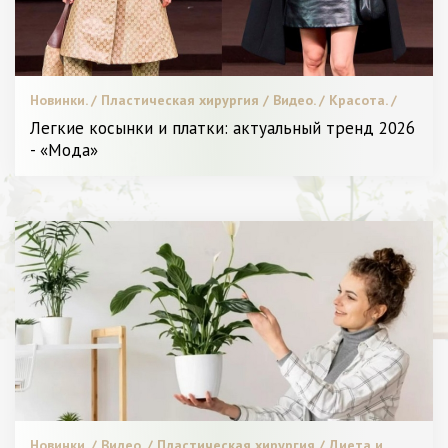
Новинки. / Пластическая хирургия / Видео. / Красота. /
Модные тенденции. / СТАТЬИ / Мода. / Я Женщина -
Легкие косынки и платки: актуальный тренд 2026
Разное
- «Мода»
Новинки. / Видео. / Пластическая хирургия / Диета и