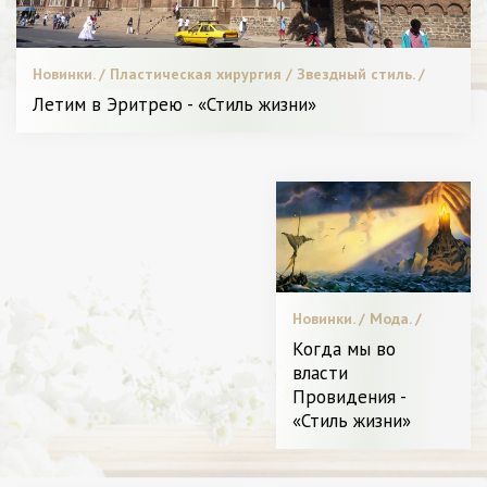
Новинки. / Пластическая хирургия / Звездный стиль. /
Леди в Тренде. / Видео. / Я и Красота.
Летим в Эритрею - «Стиль жизни»
Новинки. / Мода. /
Звездный стиль. /
Когда мы во
Диета и питание. /
власти
Видео. / Я и Красота.
Провидения -
«Стиль жизни»