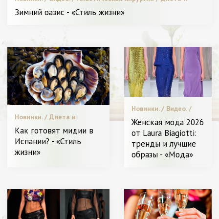
питание. / Высокая мода. / Мода. / Звездный стиль. / Я и
Зимний оазис - «Стиль жизни»
Красота.
Новинки. / Видео. /
Новинки. / Диета и
Мода. / Я Женщина -
Женская мода 2026
питание. / Меняем образ.
Разное
Как готовят мидии в
от Laura Biagiotti:
/ Высокая мода. / Мода. /
Испании? - «Стиль
тренды и лучшие
Пластическая хирургия /
жизни»
С чем носить. / Я и
образы - «Мода»
Красота.