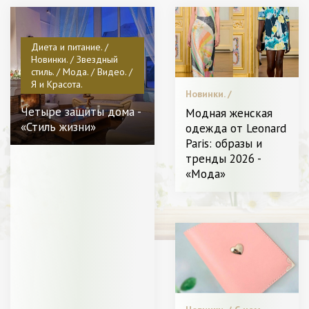
Диета и питание. /
Новинки. / Звездный
стиль. / Мода. / Видео. /
Я и Красота.
Новинки. /
Пластическая
Четыре защиты дома -
Модная женская
хирургия / Мода. /
«Стиль жизни»
одежда от Leonard
Красота. / Видео. /
Paris: образы и
Леди в Тренде. /
Высокая мода. /
тренды 2026 -
Диета и питание. / Я
«Мода»
Женщина - Разное