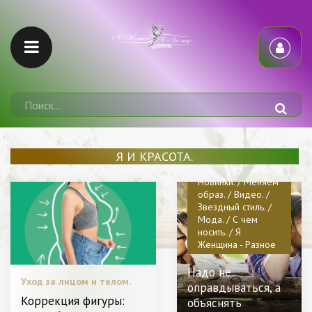
Я И КРАСОТА.
Новинки. / Меняем
образ. / Видео. /
Звездный стиль. /
Мода. / С чем
носить. / Я
Женщина - Разное
Надо не
Уход за лицом и телом.
оправдываться, а
Коррекция фигуры:
объяснять