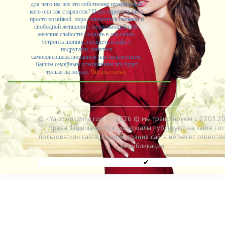
для чего им все это собственно нужно и для
кого они так стараются? Пора перестать быть
просто хозяйкой, пора становиться сильной и
свободной женщиной, позволяющей себе
женские слабости: сходить в спа салон,
устроить шопинг, посидеть в кафе с
подругами, заняться
самосовершенствованием или творчеством.
Вашим семейным отношениям это будет
только на пользу.
Читать статью
© «Ya-zhenschina.ru»
→
2026
© мы транслируем с 27.03.20
права защищены. Все материалы публикуют на сайте гос
пользоватили сайта. Администрация сайта не несет ответств
за публикации.
✔