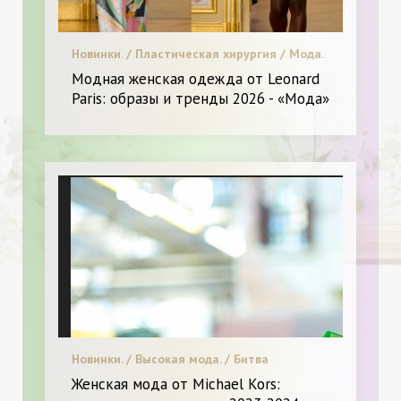
Новинки. / Пластическая хирургия / Мода.
/ Красота. / Видео. / Леди в Тренде. /
Модная женская одежда от Leonard
Высокая мода. / Диета и питание. / Я
Paris: образы и тренды 2026 - «Мода»
Женщина - Разное
Новинки. / Высокая мода. / Битва
стилистов. / С чем носить. / Мода. /
Женская мода от Michael Kors:
Звездный стиль. / Красота. / Леди в