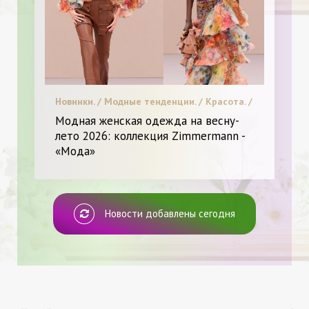
Новинки. / Модные тенденции. / Красота. /
Мода. / Пластическая хирургия / Я
Модная женская одежда на весну-
Женщина - Разное
лето 2026: коллекция Zimmermann -
«Мода»
Новости добавлены сегодня