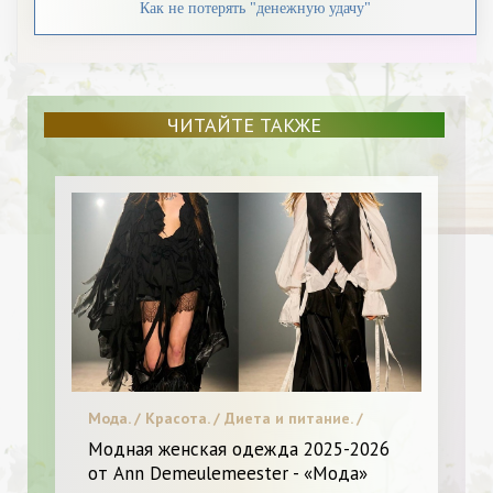
Как не потерять "денежную удачу"
ЧИТАЙТЕ ТАКЖЕ
Мода. / Красота. / Диета и питание. /
Новинки. / Видео. / Пластическая хирургия
Модная женская одежда 2025-2026
/ Я Женщина - Разное
от Ann Demeulemeester - «Мода»