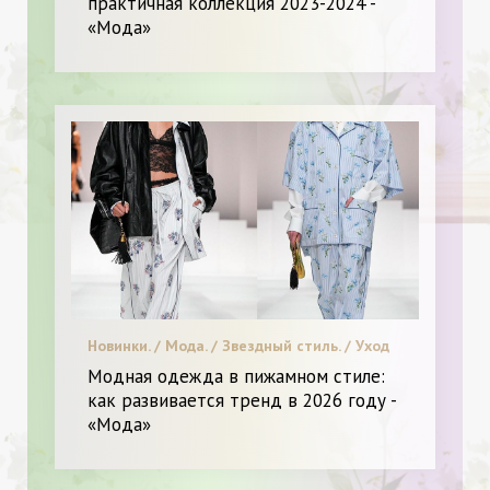
практичная коллекция 2023-2024 -
Тренде. / Диета и питание. / Я Женщина -
«Мода»
Разное
Новинки. / Мода. / Звездный стиль. / Уход
за лицом и телом. / Я Женщина - Разное
Модная одежда в пижамном стиле:
как развивается тренд в 2026 году -
«Мода»