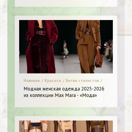
Новинки. / Красота. / Битва стилистов. /
Диета и питание. / Модные тенденции. / Я
Модная женская одежда 2025-2026
Женщина - Разное
из коллекции Max Mara - «Мода»