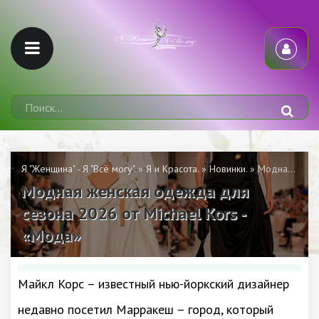
Я "Женщина" - Я "Всё могу".
»
Я и Красота.
»
Новинки.
» Модная женская одежда для сезона 2026 от Michael Kors - «Мода»
Модная женская одежда для
сезона 2026 от Michael Kors -
«Мода»
Майкл Корс – известный нью-йоркский дизайнер
недавно посетил Марракеш – город, который