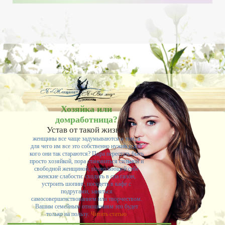
Хозяйка или
домработница?
Устав от такой жизни,
женщины все чаще задумываются о том, а
для чего им все это собственно нужно и для
кого они так стараются? Пора перестать быть
просто хозяйкой, пора становиться сильной и
свободной женщиной, позволяющей себе
женские слабости: сходить в спа салон,
устроить шопинг, посидеть в кафе с
подругами, заняться
самосовершенствованием или творчеством.
Вашим семейным отношениям это будет
только на пользу.
Читать статью