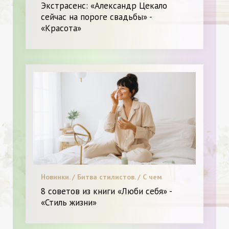
Красота.
Экстрасенс: «Александр Цекало
сейчас на пороге свадьбы» -
«Красота»
Новинки. / Битва стилистов. / С чем
носить. / Видео. / Диета и питание. / Мода.
8 советов из книги «Люби себя» -
/ Высокая мода. / Я и Красота.
«Стиль жизни»