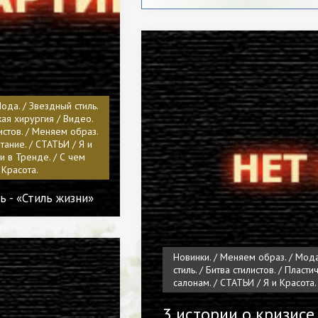
Мода. / Звездный стиль.
кая хирургия / Видео.
листов. / Меняем образ.
тание. / СТАТЬИ / Я и
и в Тренде. / С чем
и Красота.
ь - «Стиль жизни»
Новинки. / Меняем образ. / Мода.
стиль. / Битва стилистов. / Пласт
салонам. / СТАТЬИ / Я и Красота.
3 истории о кризисе