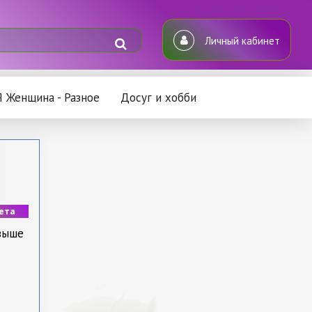
Личный кабинет
Я Женщина - Разное
Досуг и хобби
иета
ргия
 выше
а. /
 Я и