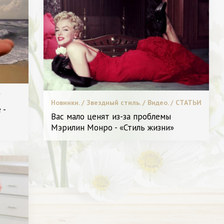
/
Новинки. / Звездный стиль. / Видео. / СТАТЬИ
 /
 -
/ Секреты красоты. / С чем носить. / Я и
мода.
Вас мало ценят из-за проблемы
Красота.
Мэрилин Монро - «Стиль жизни»