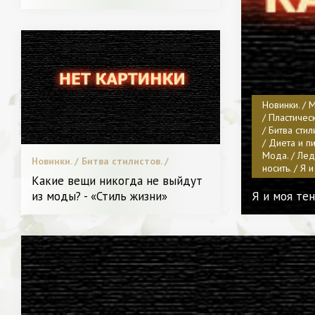
Новинки. / 
/ Пластичес
/ Битва сти
/ Диета и пи
Мода. / Лед
Новинки. / Битва стилистов. /
носить. / Я 
Пластическая хирургия / Звездный
Какие вещи никогда не выйдут
стиль. / Мода. / С чем носить. / Видео.
из моды? - «Стиль жизни»
Я и моя тен
/ Красота. / Леди в Тренде. / Я и
Красота.