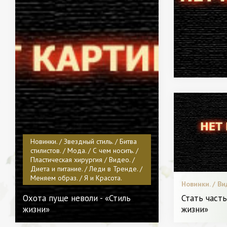
Новинки. / Звездный стиль. / Битва
стилистов. / Мода. / С чем носить. /
Пластическая хирургия / Видео. /
Диета и питание. / Леди в Тренде. /
Меняем образ. / Я и Красота.
Новинки. / Ви
/ Мода. / С ч
Охота пуще неволи - «Стиль
Стать часть
и Красота.
жизни»
жизни»