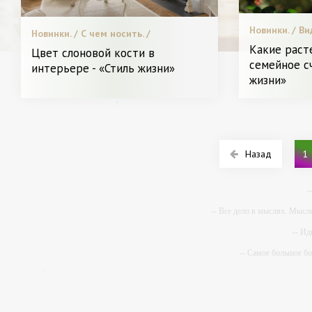
Новинки. / Ви
Новинки. / С чем носить. /
хирургия / Ух
Пластическая хирургия / Видео. / Я и
Какие раст
Цвет слоновой кости в
СТАТЬИ / Мен
Красота.
семейное сч
интерьере - «Стиль жизни»
мода. / Диета
жизни»
Красота.
Назад
1
-
-- Все дело в мыслях. Мысл
-- Ид
-- Самое большое б
-- Лучшее, что можно сделат