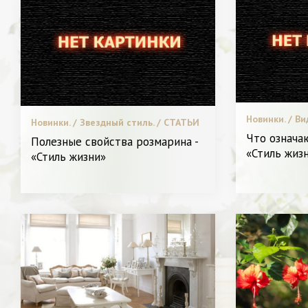
Новинки. / Ви
Новинки. / Звездный стиль. / СТАТЬИ
Пластическая
/ Видео. / Я и Красота.
Что означа
Полезные свойства розмарина -
Красота.
«Стиль жиз
«Стиль жизни»