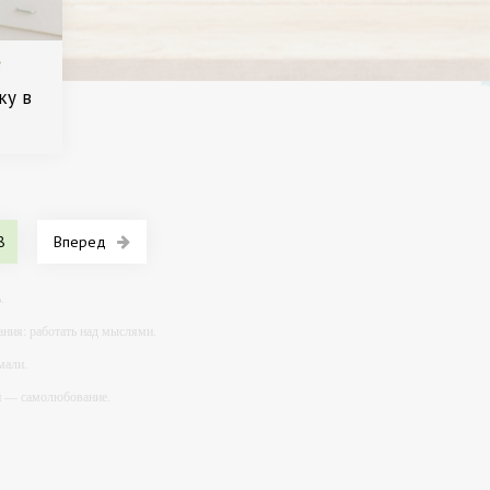
/
ку в
асота.
8
Вперед
.
ния: работать над мыслями.
мали.
ий — самолюбование.
у, кроме того, кто его дал.