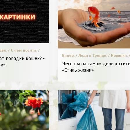
део. / С чем носить. /
 хирургия / Я и
Видео. / Леди в Тренде. / Новинки. 
ют повадки кошек? -
Звездный стиль. / Битва стилистов.
Чего вы на самом деле хотите
ни»
Пластическая хирургия / Высокая 
«Стиль жизни»
/ Я и Красота.