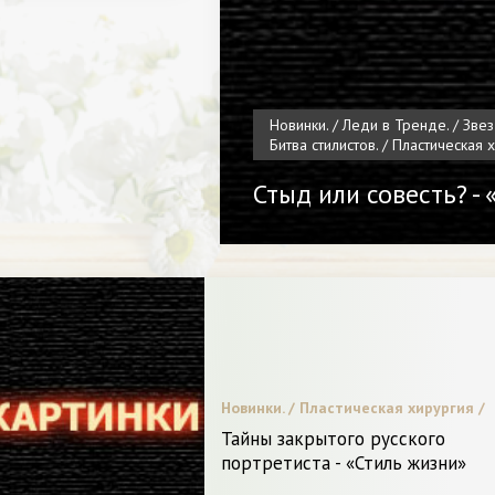
Новинки. / Леди в Тренде. / Звез
Битва стилистов. / Пластическая 
Стыд или совесть? -
Новинки. / Пластическая хирургия /
Звездный стиль. / Диета и питание. /
Тайны закрытого русского
Битва стилистов. / С чем носить. / В
портретиста - «Стиль жизни»
мода. / Видео. / Я и Красота.