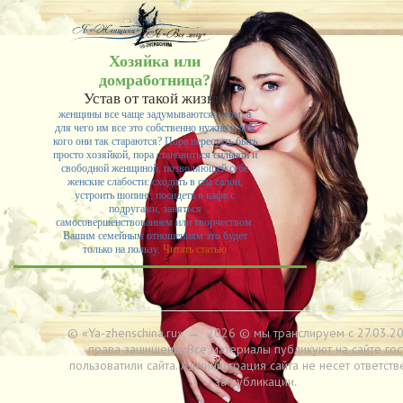
Хозяйка или
домработница?
Устав от такой жизни,
женщины все чаще задумываются о том, а
для чего им все это собственно нужно и для
кого они так стараются? Пора перестать быть
просто хозяйкой, пора становиться сильной и
свободной женщиной, позволяющей себе
женские слабости: сходить в спа салон,
устроить шопинг, посидеть в кафе с
подругами, заняться
самосовершенствованием или творчеством.
Вашим семейным отношениям это будет
только на пользу.
Читать статью
© «Ya-zhenschina.ru»
→
2026
© мы транслируем с 27.03.20
права защищены. Все материалы публикуют на сайте гос
пользоватили сайта. Администрация сайта не несет ответств
за публикации.