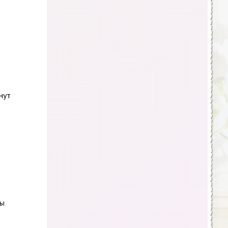
нут
мы