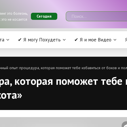
инг это болезнь,
Сегодня
 это не косается
та
✔ Я могу Похудеть
✔ Я и мое Видео
чный опыт: процедура, которая поможет тебе избавиться от боков и пол
а, которая поможет тебе 
сота»