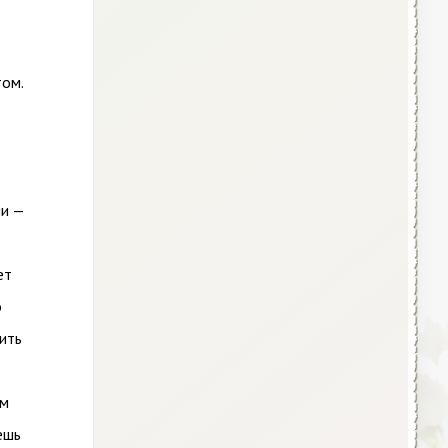
том.
ми —
ет
о
лить
ом
ешь