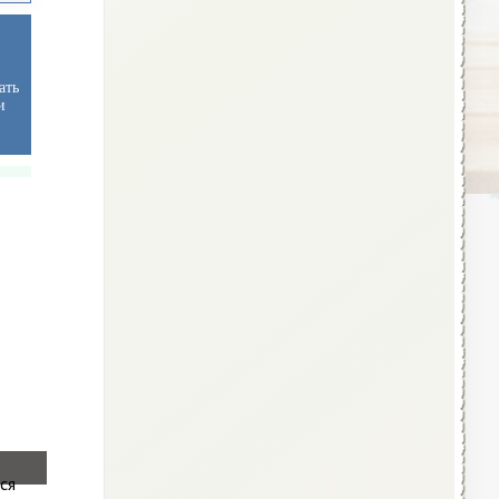
ать
и
ся