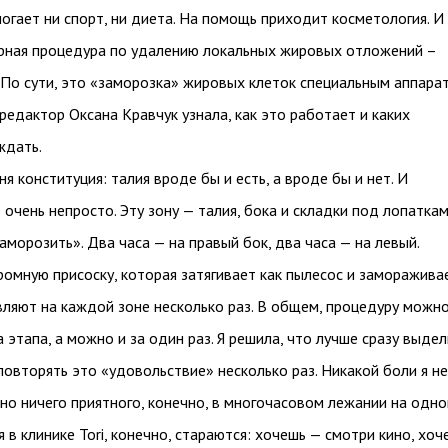
могает ни спорт, ни диета. На помощь приходит косметология. И
рная процедура по удалению локальных жировых отложений –
 По сути, это «заморозка» жировых клеток специальным аппара
редактор Оксана Кравчук узнала, как это работает и каких
ждать.
ня конституция: талия вроде бы и есть, а вроде бы и нет. И
 очень непросто. Эту зону — талия, бока и складки под лопатка
аморозить». Два часа — на правый бок, два часа — на левый.
ромную присоску, которая затягивает как пылесос и заморажива
вляют на каждой зоне несколько раз. В общем, процедуру можн
 этапа, а можно и за один раз. Я решила, что лучше сразу выде
 повторять это «удовольствие» несколько раз. Никакой боли я не
 но ничего приятного, конечно, в многочасовом лежании на одн
я в клинике Tori, конечно, стараются: хочешь — смотри кино, хоч