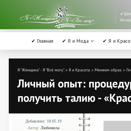
✔ Шоп
Но нас
✔ Главная
✔ Я и Мода
✔ Я и Красо
Я "Женщина" - Я "Всё могу".
»
Я и Красота.
»
Меняем образ.
» Ли
Личный опыт: процедур
получить талию - «Кра
Добавлено: 18.05.19
Автор:
Любомила