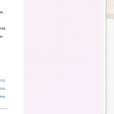
бы
иза
а»
vice.
инки.
нам.