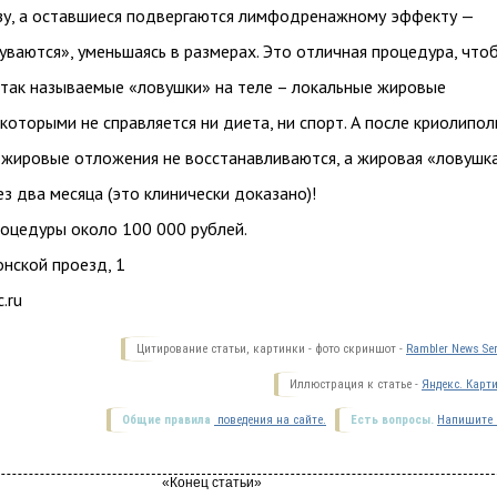
зу, а оставшиеся подвергаются лимфодренажному эффекту —
уваются», уменьшаясь в размерах. Это отличная процедура, что
так называемые «ловушки» на теле – локальные жировые
 которыми не справляется ни диета, ни спорт. А после криолипол
жировые отложения не восстанавливаются, а жировая «ловушк
ез два месяца (это клинически доказано)!
оцедуры около 100 000 рублей.
онской проезд, 1
c.ru
Цитирование статьи, картинки - фото скриншот -
Rambler News Ser
Иллюстрация к статье -
Яндекс. Карт
Общие правила
поведения на сайте.
Есть вопросы.
Напишите 