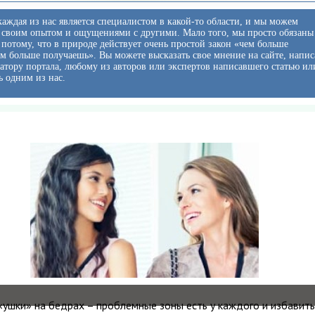
аждая из нас является специалистом в какой-то области, и мы можем
 своим опытом и ощущениями с другими. Мало того, мы просто обязаны
ь потому, что в природе действует очень простой закон «чем больше
ем больше получаешь». Вы можете высказать свое мнение на сайте, напис
тору портала, любому из авторов или экспертов написавшего статью ил
ь одним из нас.
 «ушки» на бедрах – проблемные зоны есть у каждого и избавить