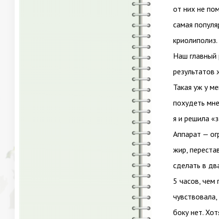
от них не по
самая популя
криолиполиз.
Наш главный 
результатов 
Такая уж у ме
похудеть мне
я и решила «з
Аппарат — ог
жир, переста
сделать в два
5 часов, чем
чувствовала,
боку нет. Хот