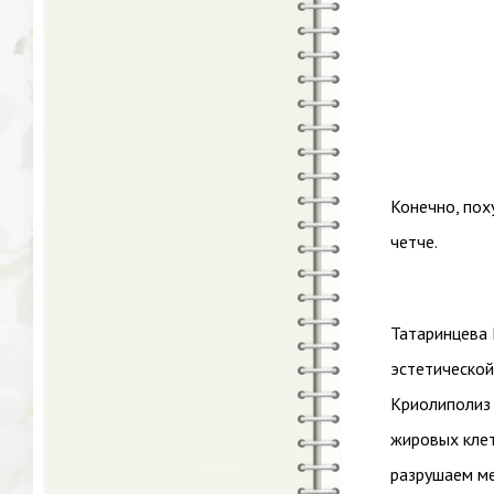
Конечно, пох
четче.
Татаринцева 
эстетическо
Криолиполиз 
жировых клет
разрушаем ме