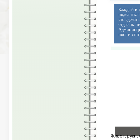
Каждый и к
поделиться
это сделат
отдаешь, т
Администра
пост и стат
Живот, руки,