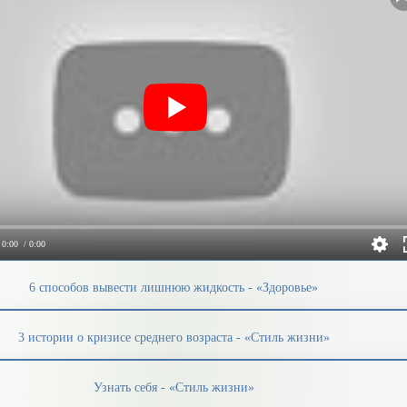
0:00
/ 0:00
6 способов вывести лишнюю жидкость - «Здоровье»
3 истории о кризисе среднего возраста - «Стиль жизни»
Узнать себя - «Стиль жизни»