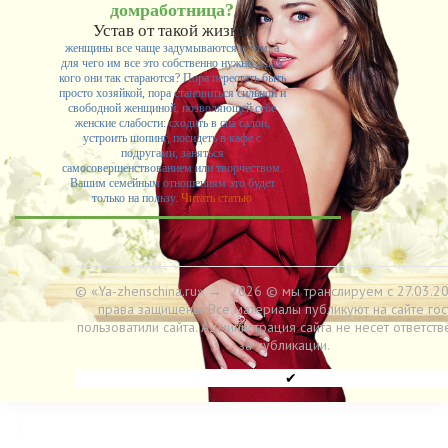
домработница?
Устав от такой жизни,
женщины все чаще задумываются о том, а
для чего им все это собственно нужно и для
кого они так стараются? Пора перестать быть
просто хозяйкой, пора становиться сильной и
свободной женщиной, позволяющей себе
женские слабости: сходить в спа салон,
устроить шопинг, посидеть в кафе с
подругами, заняться
самосовершенствованием или творчеством.
Вашим семейным отношениям это будет
только на пользу.
Читать статью
© «Ya-zhenschina.ru»
→
2026
© мы транслируем с 27.03.20
права защищены. Все материалы публикуют на сайте гос
пользоватили сайта. Администрация сайта не несет ответств
за публикации.
✔