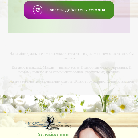
Новости добавлены сегодня
-- Начинайте делать все, что вы можете сделать – и даже то, о чем можете хотя бы
мечтать.
-- Все дело в мыслях. Мысль — начало всего. И мыслями можно управлять. И
поэтому главное дело совершенствования: работать над мыслями.
-- Идите уверенно по направлению к мечте. Живите той жизнью, которую вы сами
себе придумали.
-- Самое большое богатство — это ум. Самая большая нищета — глупость. Из всех
страхов самый пугающий — самолюбование.
-- Лучшее, что можно сделать с хорошим советом, это пропустить его мимо ушей. Он
никогда не бывает полезен никому, кроме того, кто его дал.
-- Люблю давать советы и очень не люблю, когда их дают мне.
Хозяйка или