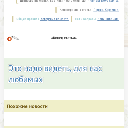
Цитирование статьи, картинки - фото скриншот -
Rambler News Service.
Иллюстрация к статье -
Яндекс. Картинки.
Общие правила
поведения на сайте.
Есть вопросы.
Напишите нам.
Это надо видеть, для нас
любимых
Похожие новости