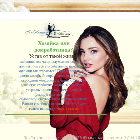
Хозяйка или
домработница?
Устав от такой жизни,
женщины все чаще задумываются о том, а
для чего им все это собственно нужно и для
кого они так стараются? Пора перестать быть
просто хозяйкой, пора становиться сильной и
свободной женщиной, позволяющей себе
женские слабости: сходить в спа салон,
устроить шопинг, посидеть в кафе с
подругами, заняться
самосовершенствованием или творчеством.
Вашим семейным отношениям это будет
только на пользу.
Читать статью
© «Ya-zhenschina.ru»
→
2026
© мы транслируем с 27.03.20