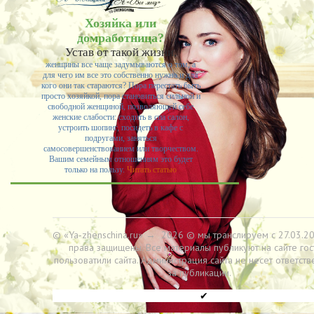
Хозяйка или
домработница?
Устав от такой жизни,
женщины все чаще задумываются о том, а
для чего им все это собственно нужно и для
кого они так стараются? Пора перестать быть
просто хозяйкой, пора становиться сильной и
свободной женщиной, позволяющей себе
женские слабости: сходить в спа салон,
устроить шопинг, посидеть в кафе с
подругами, заняться
самосовершенствованием или творчеством.
Вашим семейным отношениям это будет
только на пользу.
Читать статью
© «Ya-zhenschina.ru»
→
2026
© мы транслируем с 27.03.20
права защищены. Все материалы публикуют на сайте гос
пользоватили сайта. Администрация сайта не несет ответств
за публикации.
✔