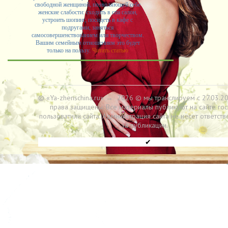
свободной женщиной, позволяющей себе
женские слабости: сходить в спа салон,
устроить шопинг, посидеть в кафе с
подругами, заняться
самосовершенствованием или творчеством.
Вашим семейным отношениям это будет
только на пользу.
Читать статью
© «Ya-zhenschina.ru»
→
2026
© мы транслируем с 27.03.20
права защищены. Все материалы публикуют на сайте гос
пользоватили сайта. Администрация сайта не несет ответств
за публикации.
✔