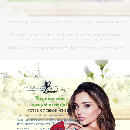
-- Начинайте делать все, что вы можете сделать – и даже то, о чем можете хотя бы
мечтать.
-- Все дело в мыслях. Мысль — начало всего. И мыслями можно управлять. И
поэтому главное дело совершенствования: работать над мыслями.
-- Идите уверенно по направлению к мечте. Живите той жизнью, которую вы сами
себе придумали.
-- Самое большое богатство — это ум. Самая большая нищета — глупость. Из всех
страхов самый пугающий — самолюбование.
-- Лучшее, что можно сделать с хорошим советом, это пропустить его мимо ушей. Он
никогда не бывает полезен никому, кроме того, кто его дал.
-- Люблю давать советы и очень не люблю, когда их дают мне.
Хозяйка или
домработница?
Устав от такой жизни,
женщины все чаще задумываются о том, а
для чего им все это собственно нужно и для
кого они так стараются? Пора перестать быть
просто хозяйкой, пора становиться сильной и