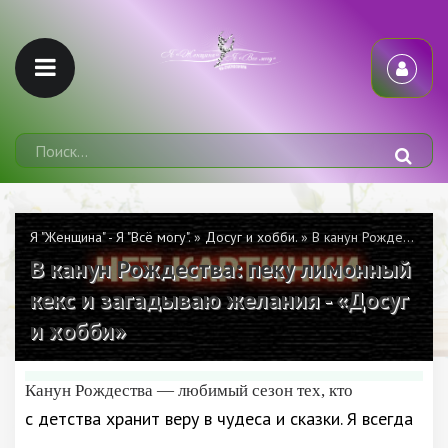
Я "Женщина" - Я "Всё могу".
»
Досуг и хобби.
» В канун Рождества: пеку лимонный кекс и загадываю желания - «Досуг и хобби»
В канун Рождества: пеку лимонный
кекс и загадываю желания - «Досуг
и хобби»
Канун Рождества — любимый сезон тех, кто
с детства хранит веру в чудеса и сказки. Я всегда