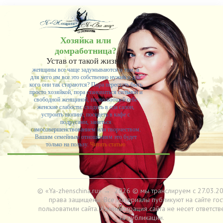
никогда не бывает полезен никому, кроме того, кто его дал.
-- Люблю давать советы и очень не люблю, когда их дают мне.
Хозяйка или
домработница?
Устав от такой жизни,
женщины все чаще задумываются о том, а
для чего им все это собственно нужно и для
кого они так стараются? Пора перестать быть
просто хозяйкой, пора становиться сильной и
свободной женщиной, позволяющей себе
женские слабости: сходить в спа салон,
устроить шопинг, посидеть в кафе с
подругами, заняться
самосовершенствованием или творчеством.
Вашим семейным отношениям это будет
только на пользу.
Читать статью
© «Ya-zhenschina.ru»
→
2026
© мы транслируем с 27.03.20
права защищены. Все материалы публикуют на сайте гос
пользоватили сайта. Администрация сайта не несет ответств
за публикации.