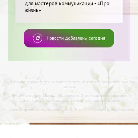
для мастеров коммуникации - «Про
жизнь»
Новости добавлены сегодня
-- Начинайте делать все, что вы можете сделать – и даже то, о чем можете хотя бы
мечтать.
-- Все дело в мыслях. Мысль — начало всего. И мыслями можно управлять. И
поэтому главное дело совершенствования: работать над мыслями.
-- Идите уверенно по направлению к мечте. Живите той жизнью, которую вы сами
себе придумали.
-- Самое большое богатство — это ум. Самая большая нищета — глупость. Из всех
страхов самый пугающий — самолюбование.
-- Лучшее, что можно сделать с хорошим советом, это пропустить его мимо ушей. Он