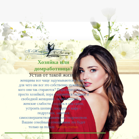
Хозяйка или
домработница?
Устав от такой жизни,
женщины все чаще задумываются о том, а
для чего им все это собственно нужно и для
кого они так стараются? Пора перестать быть
просто хозяйкой, пора становиться сильной и
свободной женщиной, позволяющей себе
женские слабости: сходить в спа салон,
устроить шопинг, посидеть в кафе с
подругами, заняться
самосовершенствованием или творчеством.
Вашим семейным отношениям это будет
только на пользу.
Читать статью