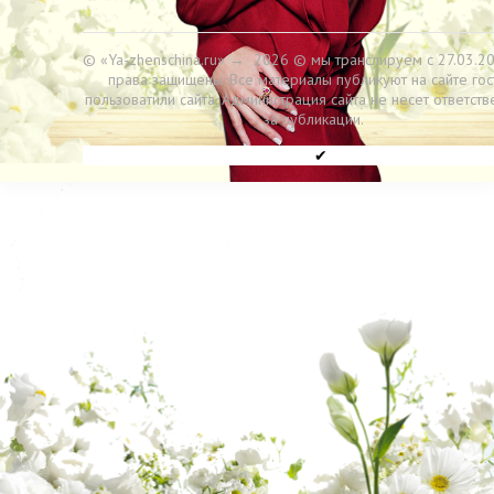
© «Ya-zhenschina.ru»
→
2026
© мы транслируем с 27.03.20
права защищены. Все материалы публикуют на сайте гос
пользоватили сайта. Администрация сайта не несет ответств
за публикации.
✔