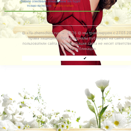
Вашим семейным отношениям это будет
только на пользу.
Читать статью
© «Ya-zhenschina.ru»
→
2026
© мы транслируем с 27.03.20
права защищены. Все материалы публикуют на сайте гос
пользоватили сайта. Администрация сайта не несет ответств
за публикации.
✔