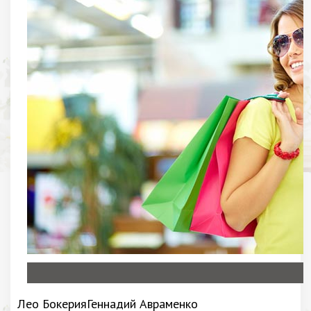
Лео БокерияГеннадий Авраменко