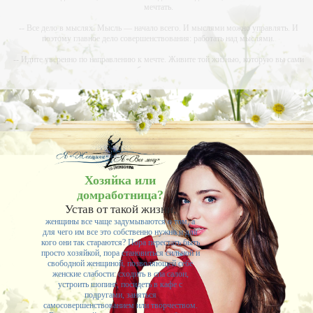
мечтать.
-- Все дело в мыслях. Мысль — начало всего. И мыслями можно управлять. И
поэтому главное дело совершенствования: работать над мыслями.
-- Идите уверенно по направлению к мечте. Живите той жизнью, которую вы сами
себе придумали.
-- Самое большое богатство — это ум. Самая большая нищета — глупость. Из всех
страхов самый пугающий — самолюбование.
-- Лучшее, что можно сделать с хорошим советом, это пропустить его мимо ушей. Он
никогда не бывает полезен никому, кроме того, кто его дал.
-- Люблю давать советы и очень не люблю, когда их дают мне.
Хозяйка или
домработница?
Устав от такой жизни,
женщины все чаще задумываются о том, а
для чего им все это собственно нужно и для
кого они так стараются? Пора перестать быть
просто хозяйкой, пора становиться сильной и
свободной женщиной, позволяющей себе
женские слабости: сходить в спа салон,
устроить шопинг, посидеть в кафе с
подругами, заняться
самосовершенствованием или творчеством.