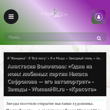
Я "Женщина" - Я "Всё могу".
»
Я и Мода.
»
Звездный стиль.
» Анастасия Волочкова: «Одна из моих любимых картин Никаса Сафронова — его автопортрет» - Звезды - WomanHit.ru - «Красота»
Анастасия Волочкова: «Одна из
моих любимых картин Никаса
Сафронова — его автопортрет» -
Звезды - WomanHit.ru - «Красота»
Звезды посетили открытие выставки художника.