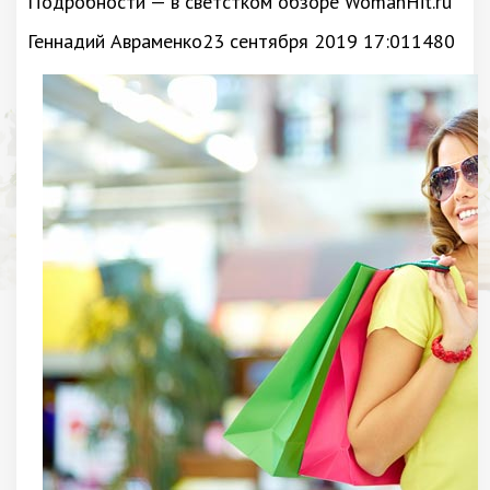
Подробности — в светстком обзоре WomanHit.ru
Геннадий Авраменко23 сентября 2019 17:011480