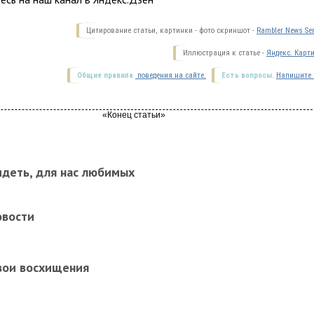
Цитирование статьи, картинки - фото скриншот -
Rambler News Ser
Иллюстрация к статье -
Яндекс. Карт
Общие правила
поведения на сайте.
Есть вопросы.
Напишите 
идеть, для нас любимых
овости
вои восхищения