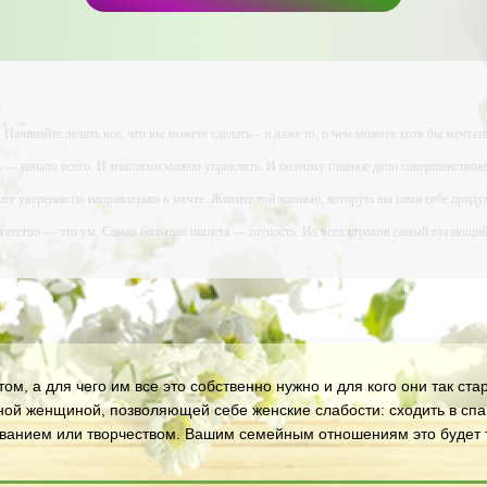
- Начинайте делать все, что вы можете сделать – и даже то, о чем можете хотя бы мечтать
ь — начало всего. И мыслями можно управлять. И поэтому главное дело совершенствова
ите уверенно по направлению к мечте. Живите той жизнью, которую вы сами себе приду
огатство — это ум. Самая большая нищета — глупость. Из всех страхов самый пугающ
ь с хорошим советом, это пропустить его мимо ушей. Он никогда не бывает полезен ником
-- Люблю давать советы и очень не люблю, когда их дают мне.
ом, а для чего им все это собственно нужно и для кого они так ст
ной женщиной, позволяющей себе женские слабости: сходить в спа 
ованием или творчеством. Вашим семейным отношениям это будет т