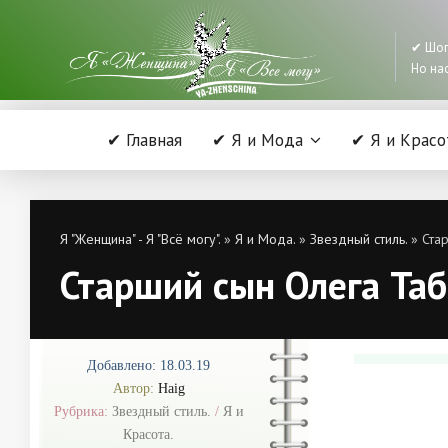
✔ Шоп
Но нас
✔ Главная
✔ Я и Мода
✔ Я и Красо
Я "Женщина" - Я "Всё могу".
»
Я и Мода.
»
Звездный стиль.
» Стар
Старший сын Олега Таб
Добавлено: 18.03.19
Автор:
Haig
Рубрика:
Звездный стиль.
/
Я и
Красота.