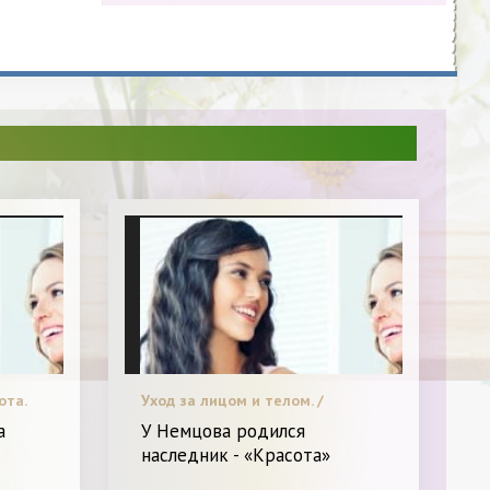
ота.
Уход за лицом и телом. /
Звездный стиль. / Я и Красота.
а
У Немцова родился
наследник - «Красота»