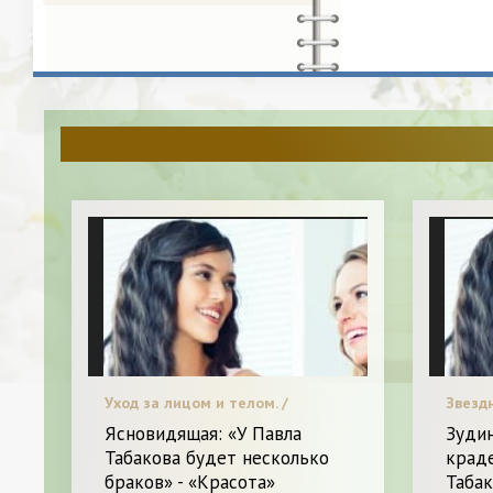
Уход за лицом и телом. /
Звездн
Звездный стиль. / Я и Красота.
Ясновидящая: «У Павла
Зудин
Табакова будет несколько
крад
браков» - «Красота»
Табак