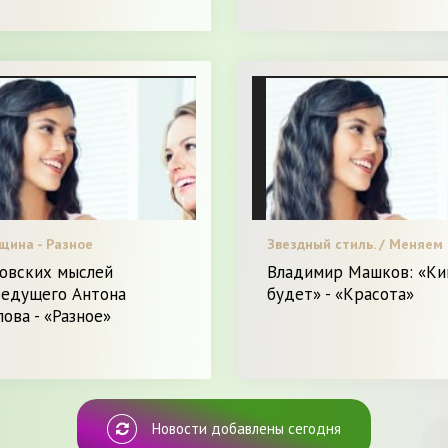
щина - Разное
Звездный стиль. / Меняем 
/ Секреты красоты. / Я и
цовских мыслей
Владимир Машков: «Ки
Красота.
ведущего Антона
будет» - «Красота»
ова - «Разное»
Новости добавлены сегодня