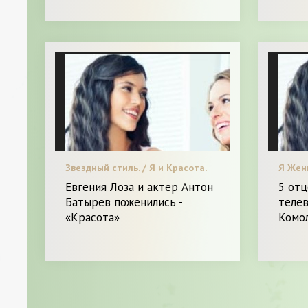
Звездный стиль. / Я и Красота.
Я Жен
Евгения Лоза и актер Антон
5 от
Батырев поженились -
теле
«Красота»
Комол