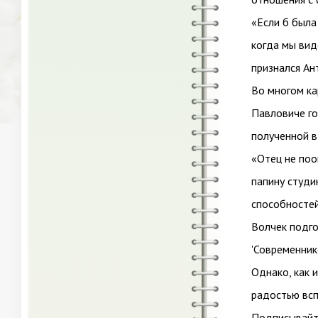
«Если б была
когда мы вид
признался Ан
Во многом ка
Павловиче го
полученной в
«Отец не поо
папину студи
способностей
Волчек подго
'Современник
Однако, как и
радостью всп
Подписывайте