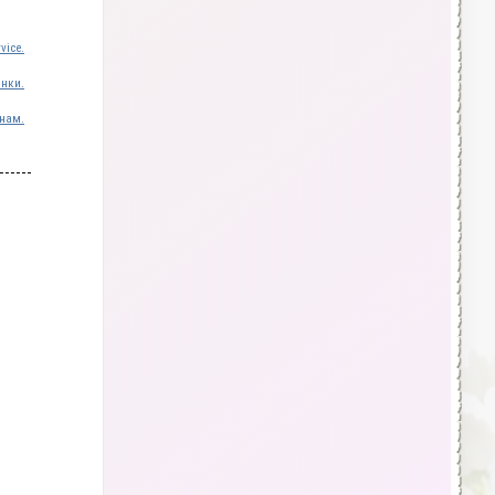
vice.
инки.
нам.