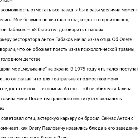
 возможность отмотать все назад, я бы в разы увеличил момент
елись. Мне безумно не хватало отца, когда это произошло», —
тон Табаков. — «Я бы хотел договорить с папой».
рьеру ресторатора Антон Табаков начал из-за отца. Об Олеге
ворили, что он обожает поесть из-за психологической травмы,
 голодном детстве.
щрял мое „мелькание“ на экране. В 1975 году я пытался поступа
ю, но он сказал, что для театральных подмостков моих
 недостаточно», — вспомнил Антон. — «Я не обиделся. Галина
товила меня. После театрального института я оказался в
е».
 советовал отец, актерскую карьеру он бросил. Сейчас Антон с
оминает, как Олегу Павловичу нравились блюда в его заведении
сь на наш канал в Яндекс.Дзен