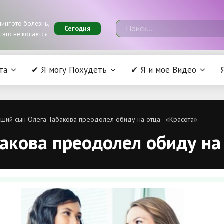
инг это болезнь,
Сегодня
 это не косается
та
✔ Я могу Похудеть
✔ Я и мое Видео
ший сын Олега Табакова преодолел обиду на отца - «Красота»
акова преодолел обиду на 