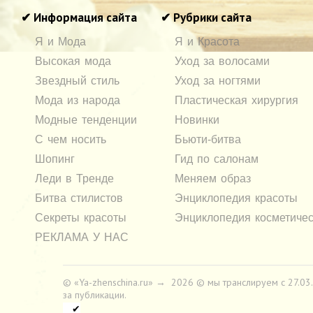
✔ Информация сайта
✔ Рубрики сайта
Я и Мода
Я и Красота
Высокая мода
Уход за волосами
Звездный стиль
Уход за ногтями
Мода из народа
Пластическая хирургия
Модные тенденции
Новинки
С чем носить
Бьюти-битва
Шопинг
Гид по салонам
Леди в Тренде
Меняем образ
Битва стилистов
Энциклопедия красоты
Секреты красоты
Энциклопедия косметичес
РЕКЛАМА У НАС
© «Ya-zhenschina.ru»
→
2026
© мы транслируем с 27.03.2
за публикации.
✔