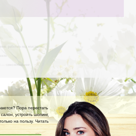
.
ния: работать над мыслями.
мали.
ий — самолюбование.
у, кроме того, кто его дал.
араются? Пора перестать
салон, устроить шопинг,
олько на пользу.
Читать