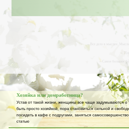
-
-- Все дело в мыслях. Мысл
-- Ид
-- Самое большое б
-- Лучшее, что можно сделат
Хозяйка или домработница?
Устав от такой жизни, женщины все чаще задумываются о т
быть просто хозяйкой, пора становиться сильной и свобод
посидеть в кафе с подругами, заняться самосовершенств
статью