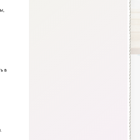
ы,
ть в
.