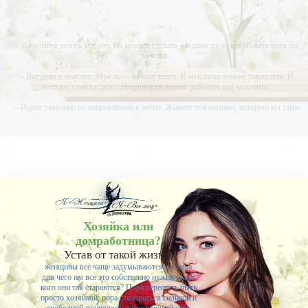
-- Начинайте делать все, что вы можете сделать – и даже то, о чем можете хотя бы
мечтать.
-- Все дело в мыслях. Мысль — начало всего. И мыслями можно управлять. И
поэтому главное дело совершенствования: работать над мыслями.
-- Идите уверенно по направлению к мечте. Живите той жизнью, которую вы сами
себе придумали.
-- Самое большое богатство — это ум. Самая большая нищета — глупость. Из всех
страхов самый пугающий — самолюбование.
-- Лучшее, что можно сделать с хорошим советом, это пропустить его мимо ушей. Он
никогда не бывает полезен никому, кроме того, кто его дал.
-- Люблю давать советы и очень не люблю, когда их дают мне.
Хозяйка или
домработница?
Устав от такой жизни,
женщины все чаще задумываются о том, а
для чего им все это собственно нужно и для
кого они так стараются? Пора перестать быть
просто хозяйкой, пора становиться сильной и