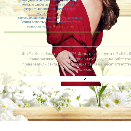
свободной женщиной, позволяющей себе
женские слабости: сходить в спа салон,
устроить шопинг, посидеть в кафе с
подругами, заняться
самосовершенствованием или творчеством.
Вашим семейным отношениям это будет
только на пользу.
Читать статью
© «Ya-zhenschina.ru»
→
2026
© мы транслируем с 27.03.20
права защищены. Все материалы публикуют на сайте гос
пользоватили сайта. Администрация сайта не несет ответств
за публикации.
✔