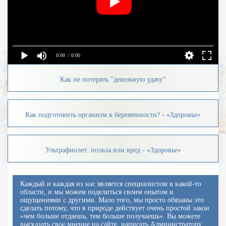
0:00
/ 0:00
Как не потерять "денежную удачу"
Как подготовить организм к беременности? - «Здоровье»
Ультрафиолет: польза или вред - «Здоровье»
Каждый и каждая из нас является специалистом в какой-то
области, и мы можем поделиться своим опытом и
ощущениями с другими. Мало того, мы просто обязаны это
сделать потому, что в природе действует очень простой закон
«чем больше отдаешь, тем больше получаешь». Вы можете
высказать свое мнение на сайте, написать Администратору