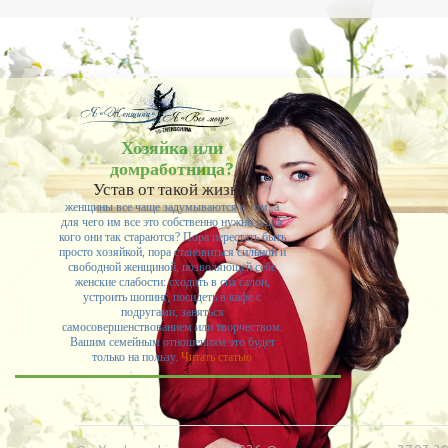
-- Самое большое богатство — это ум. Самая большая нищета — глупость. Из всех
страхов самый пугающий — самолюбование.
-- Лучшее, что можно сделать с хорошим советом, это пропустить его мимо ушей. Он
никогда не бывает полезен никому, кроме того, кто его дал.
-- Люблю давать советы и очень не люблю, когда их дают мне.
Хозяйка или
домработница?
Устав от такой жизни,
женщины все чаще задумываются о том, а
для чего им все это собственно нужно и для
кого они так стараются? Пора перестать быть
просто хозяйкой, пора становиться сильной и
свободной женщиной, позволяющей себе
женские слабости: сходить в спа салон,
устроить шопинг, посидеть в кафе с
подругами, заняться
самосовершенствованием или творчеством.
Вашим семейным отношениям это будет
только на пользу.
Читать статью