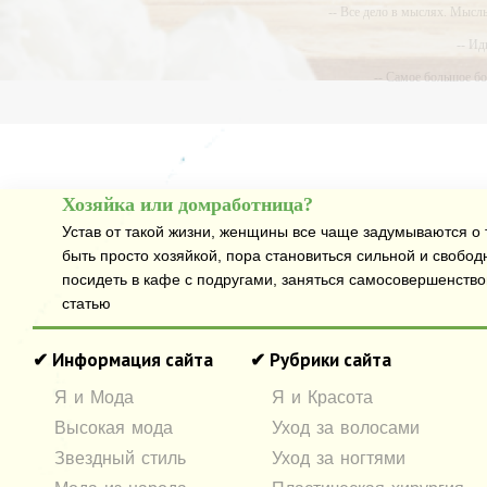
-- Все дело в мыслях. Мысл
-- Ид
-- Самое большое б
-- Лучшее, что можно сделат
Хозяйка или домработница?
Устав от такой жизни, женщины все чаще задумываются о т
быть просто хозяйкой, пора становиться сильной и свобод
посидеть в кафе с подругами, заняться самосовершенств
статью
✔ Информация сайта
✔ Рубрики сайта
Я и Мода
Я и Красота
Высокая мода
Уход за волосами
Звездный стиль
Уход за ногтями