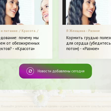
и питание. / Красота. /
Я Женщина - Разное
/ Видео. / Я и Красота.
едование: почему мы
Кормить грудью полез
еем от обезжиренных
для сердца (убедитесь
ктов? - «Красота»
потом) - «Разное»
Новости добавлены сегодня
- Начинайте делать все, что вы можете сделать – и даже то, о чем можете хотя бы мечтать