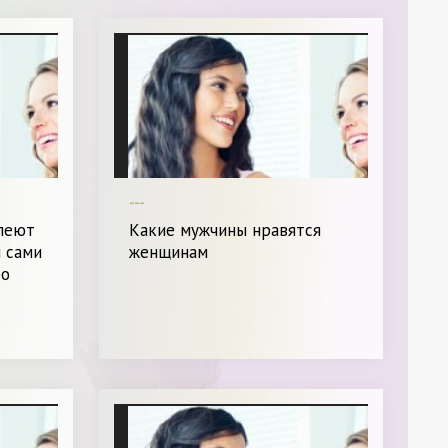
---
леют
Какие мужчины нравятся
и сами
женщинам
ро