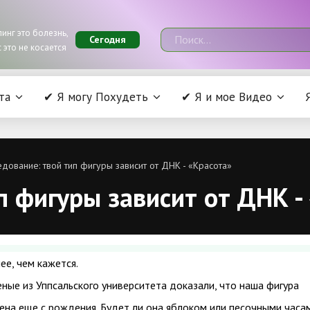
инг это болезнь,
Сегодня
 это не косается
та
✔ Я могу Похудеть
✔ Я и мое Видео
дование: твой тип фигуры зависит от ДНК - «Красота»
п фигуры зависит от ДНК -
ее, чем кажется.
ные из Уппсальского университета доказали, что наша фигура
на еще с рождения. Будет ли она яблоком или песочными часа