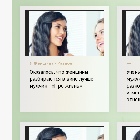
Я Женщина - Разное
---
Оказалось, что женщины
Учены
разбираются в вине лучше
мужч
мужчин - «Про жизнь»
разн
измен
отно