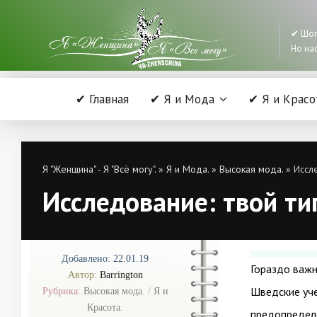
✔ Шоп
Но нас
✔ Главная
✔ Я и Мода
✔ Я и Красо
Я "Женщина" - Я "Всё могу".
»
Я и Мода.
»
Высокая мода.
» Иссле
Исследование: твой ти
Добавлено: 22.01.19
Гораздо важн
Автор:
Barrington
Шведские уче
Рубрика:
Высокая мода.
/
Я и
Красота.
предопределе