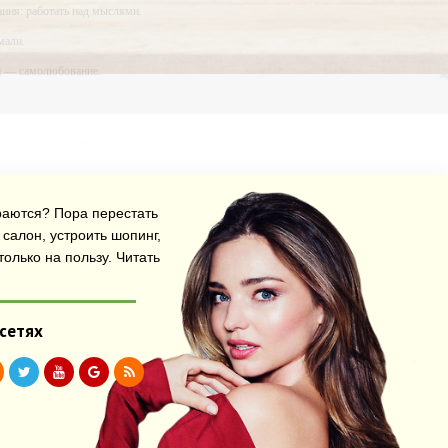
ния: работать над мыслями.
мали.
ий — самолюбование.
у, кроме того, кто его дал.
араются? Пора перестать
салон, устроить шопинг,
олько на пользу.
Читать
 сетях