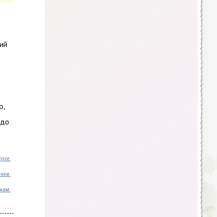
ний
о,
здо
vice.
инки.
нам.