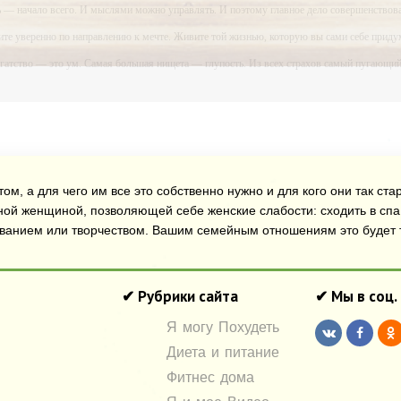
ь — начало всего. И мыслями можно управлять. И поэтому главное дело совершенствова
ите уверенно по направлению к мечте. Живите той жизнью, которую вы сами себе приду
огатство — это ум. Самая большая нищета — глупость. Из всех страхов самый пугающ
ь с хорошим советом, это пропустить его мимо ушей. Он никогда не бывает полезен ником
-- Люблю давать советы и очень не люблю, когда их дают мне.
ом, а для чего им все это собственно нужно и для кого они так ст
ной женщиной, позволяющей себе женские слабости: сходить в спа 
ованием или творчеством. Вашим семейным отношениям это будет т
✔ Рубрики сайта
✔ Мы в соц.
Я могу Похудеть
Диета и питание
Фитнес дома