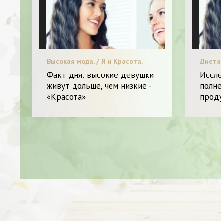
Высокая мода. / Я и Красота.
Диета 
Мода. 
Факт дня: высокие девушки
Иссл
живут дольше, чем низкие -
полн
«Красота»
проду
-