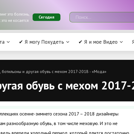
инг это болезнь,
Сегодня
 это не косается
та
✔ Я могу Похудеть
✔ Я и мое Видео
, ботильоны и другая обувь с мехом 2017-2018 - «Мода»
ругая обувь с мехом 2017-
ллекциях осенне-зимнего сезона 2017 – 2018 дизайнеры
ам разнообразную обувь, в том числе меховую. И это не
 ведь впереди холодный период, который длится достаточно