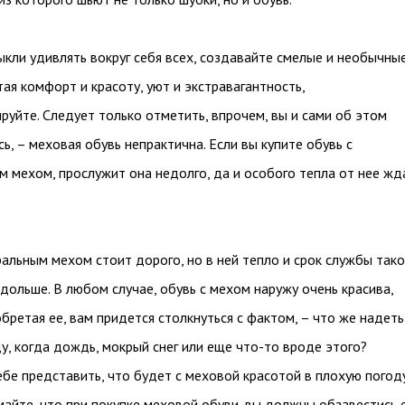
ыкли удивлять вокруг себя всех, создавайте смелые и необычны
тая комфорт и красоту, уют и экстравагантность,
руйте. Следует только отметить, впрочем, вы и сами об этом
ь, – меховая обувь непрактична. Если вы купите обувь с
м мехом, прослужит она недолго, да и особого тепла от нее жд
ральным мехом стоит дорого, но в ней тепло и срок службы так
 дольше. В любом случае, обувь с мехом наружу очень красива,
бретая ее, вам придется столкнуться с фактом, – что же надеть
у, когда дождь, мокрый снег или еще что-то вроде этого?
бе представить, что будет с меховой красотой в плохую погод
майте, что при покупке меховой обуви, вы должны обзавестись