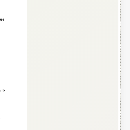
ем
ь в
–