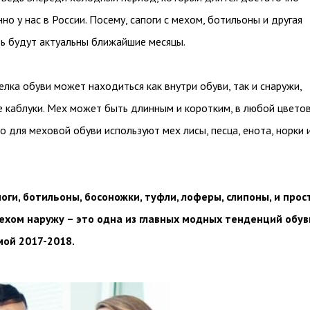
но у нас в России. Посему, сапоги с мехом, ботильоны и другая
ь будут актуальны ближайшие месяцы.
лка обуви может находиться как внутри обуви, так и снаружи,
 каблуки. Мех может быть длинным и коротким, в любой цвето
то для меховой обуви используют мех лисы, песца, енота, норки 
оги, ботильоны, босоножки, туфли, лоферы, слипоны, и прос
хом наружу – это одна из главных модных тенденций обув
мой 2017-2018.