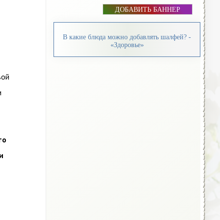
ДОБАВИТЬ БАННЕР
В какие блюда можно добавлять шалфей? -
«Здоровье»
вой
и
то
и