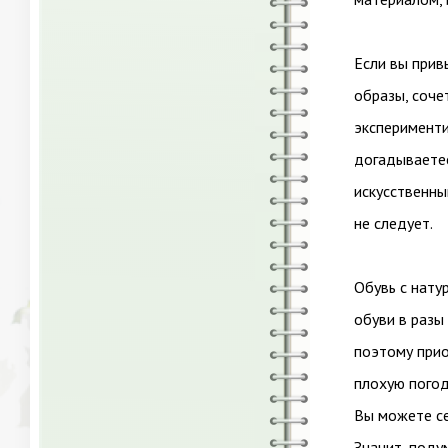
Если вы прив
образы, соче
эксперименти
догадываетес
искусственны
не следует.
Обувь с нату
обуви в разы
поэтому прио
плохую погод
Вы можете се
Значит, поду