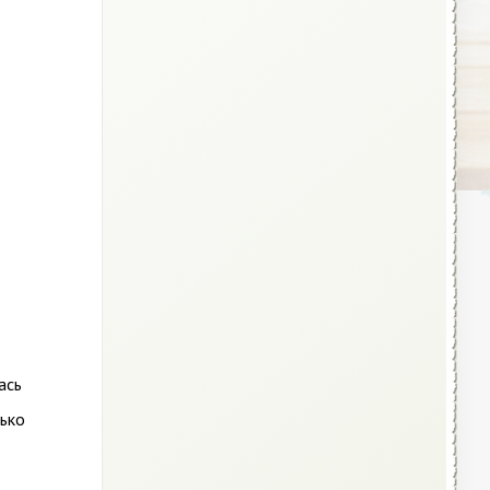
ась
лько