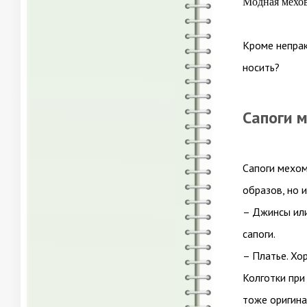
Модная мехов
Кроме непрак
носить?
Сапоги 
Сапоги мехом
образов, но и
– Джинсы или
сапоги.
– Платье. Хо
Колготки при
тоже оригина