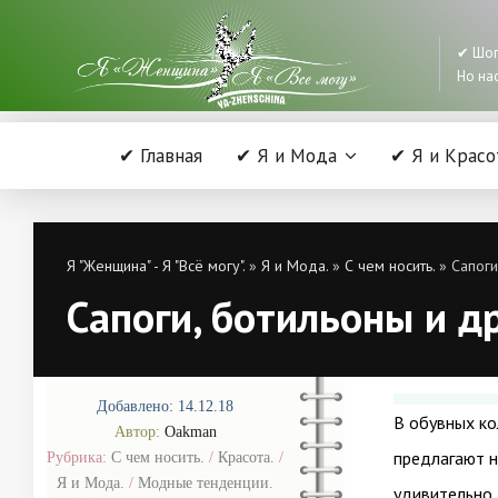
✔ Шоп
Но нас
✔ Главная
✔ Я и Мода
✔ Я и Красо
Я "Женщина" - Я "Всё могу".
»
Я и Мода.
»
С чем носить.
» Сапоги
Сапоги, ботильоны и д
Добавлено: 14.12.18
В обувных ко
Автор:
Oakman
предлагают н
Рубрика:
С чем носить.
/
Красота.
/
Я и Мода.
/
Модные тенденции.
удивительно,