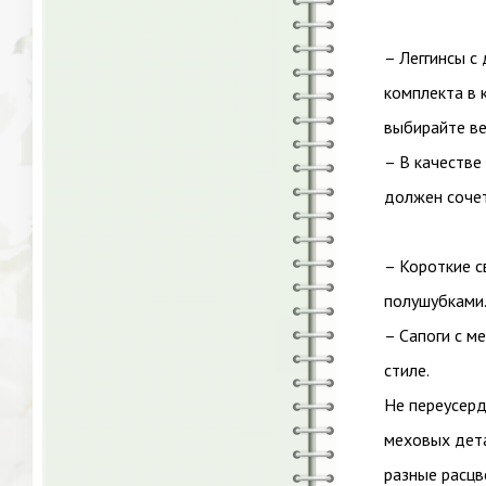
– Леггинсы с
комплекта в 
выбирайте ве
– В качестве
должен сочет
– Короткие с
полушубками
– Сапоги с м
стиле.
Не переусерд
меховых дета
разные расцв