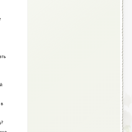
е
ать
ой
 в
у?
 еще