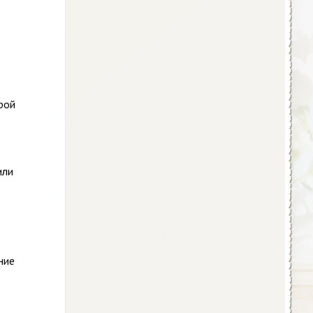
рой
или
ние