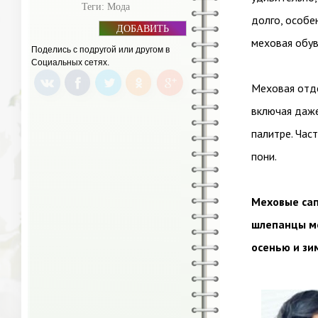
Теги:
Мода
долго, особен
ДОБАВИТЬ
БАННЕР
меховая обув
Поделись с подругой или другом в
Социальных сетях.
Меховая отде
включая даже
палитре. Час
пони.
Меховые сап
шлепанцы ме
осенью и зи