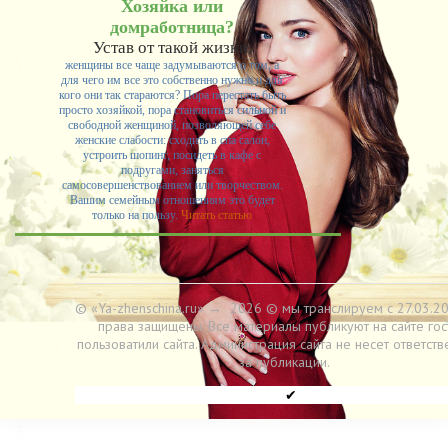
Хозяйка или
домработница?
Устав от такой жизни,
женщины все чаще задумываются о том, а
для чего им все это собственно нужно и для
кого они так стараются? Пора перестать быть
просто хозяйкой, пора становиться сильной и
свободной женщиной, позволяющей себе
женские слабости: сходить в спа салон,
устроить шопинг, посидеть в кафе с
подругами, заняться
самосовершенствованием или творчеством.
Вашим семейным отношениям это будет
только на пользу.
Читать статью
© «Ya-zhenschina.ru»
→
2026
© мы транслируем с 27.03.20
права защищены. Все материалы публикуют на сайте гос
пользоватили сайта. Администрация сайта не несет ответств
за публикации.
✔