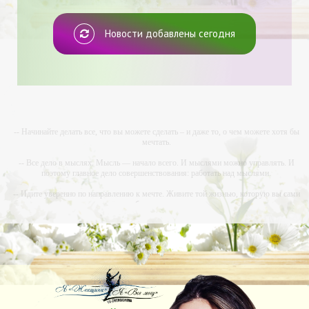
Новости добавлены сегодня
-- Начинайте делать все, что вы можете сделать – и даже то, о чем можете хотя бы
мечтать.
-- Все дело в мыслях. Мысль — начало всего. И мыслями можно управлять. И
поэтому главное дело совершенствования: работать над мыслями.
-- Идите уверенно по направлению к мечте. Живите той жизнью, которую вы сами
себе придумали.
-- Самое большое богатство — это ум. Самая большая нищета — глупость. Из всех
страхов самый пугающий — самолюбование.
-- Лучшее, что можно сделать с хорошим советом, это пропустить его мимо ушей. Он
никогда не бывает полезен никому, кроме того, кто его дал.
-- Люблю давать советы и очень не люблю, когда их дают мне.