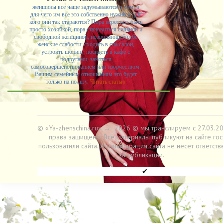
женщины все чаще задумываются о том, а
для чего им все это собственно нужно и для
кого они так стараются? Пора перестать быть
просто хозяйкой, пора становиться сильной и
свободной женщиной, позволяющей себе
женские слабости: сходить в спа салон,
устроить шопинг, посидеть в кафе с
подругами, заняться
самосовершенствованием или творчеством.
Вашим семейным отношениям это будет
только на пользу.
Читать статью
© «Ya-zhenschina.ru»
→
2026
© мы транслируем с 27.03.20
права защищены. Все материалы публикуют на сайте гос
пользоватили сайта. Администрация сайта не несет ответств
за публикации.
✔