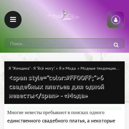
Я "Женщина" - Я "Всё могу".
»
Я и Мода.
»
Модные тенденции.
»
6 св
<span style="color:#FF00FF;">6
свадебных платьев для одной
невесты</span> - «Мода»
Многие невесты пребывают в поисках одного
единственного свадебного платья, а некоторые